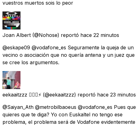
vuestros muertos sois lo peor
Joan Albert
(@Nohose) reportó
hace 22 minutos
@eskape09 @vodafone_es Seguramente la queja de un
vecino o asociación que no quería antena y un juez que
se cree los argumentos.
eekaaitzzz 🙆🏻‍♂️⚡
(@eekaaitzzz) reportó
hace 23 minutos
@Saiyan_Ath @metrobilbaoeus @vodafone_es Pues que
quieres que te diga? Yo con Euskaltel no tengo ese
problema, el problema será de Vodafone evidentemente