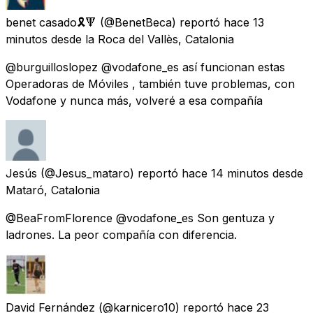
benet casado🎗️🔻
(@BenetBeca) reportó
hace 13
minutos
desde
la Roca del Vallès, Catalonia
@burguilloslopez @vodafone_es así funcionan estas
Operadoras de Móviles , también tuve problemas, con
Vodafone y nunca más, volveré a esa compañía
Jesús
(@Jesus_mataro) reportó
hace 14 minutos
desde
Mataró, Catalonia
@BeaFromFlorence @vodafone_es Son gentuza y
ladrones. La peor compañía con diferencia.
David Fernández
(@karnicero10) reportó
hace 23