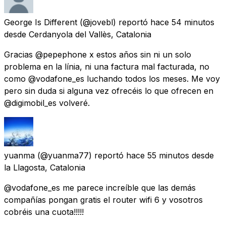
George Is Different
(@jovebl) reportó
hace 54 minutos
desde
Cerdanyola del Vallès, Catalonia
Gracias @pepephone x estos años sin ni un solo
problema en la línia, ni una factura mal facturada, no
como @vodafone_es luchando todos los meses. Me voy
pero sin duda si alguna vez ofrecéis lo que ofrecen en
@digimobil_es volveré.
yuanma
(@yuanma77) reportó
hace 55 minutos
desde
la Llagosta, Catalonia
@vodafone_es me parece increíble que las demás
compañías pongan gratis el router wifi 6 y vosotros
cobréis una cuota!!!!!