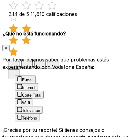
2.14 de 5
11,619 calificaciones
¿Qué no está funcionando?
×
Por favor déjanos saber que problemas estás
experimentando con Vodafone España:
E-mail
Internet
Corte Total
Wi-fi
Televisíon
Teléfono
¡Gracias por tu reporte! Si tienes consejos o