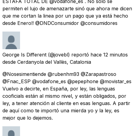
ESTAFA TOTAL DE @vodafone_es . No solo se
permiten el lujo de amenazarte sinó que ahora me dicen
que me cortan la linea por un pago que ya está hecho
desde Enero!! @DNDConsumidor @consumidores
George Is Different
(@jovebl) reportó
hace 12 minutos
desde
Cerdanyola del Vallès, Catalonia
@Nosesimentiende @rubenhm93 @Zarapastroso
@Fnac_ESP @vodafone_es @pepephone @movistar_es
Vuelvo a decirte, en España, por ley, las lenguas
cooficials están al mismo nivel, y están obligados, por
ley, a tener atención al cliente en esas lenguas. A partir
de aquí como te importó una mierda yo y la ley, es
mejor que lo dejemos.