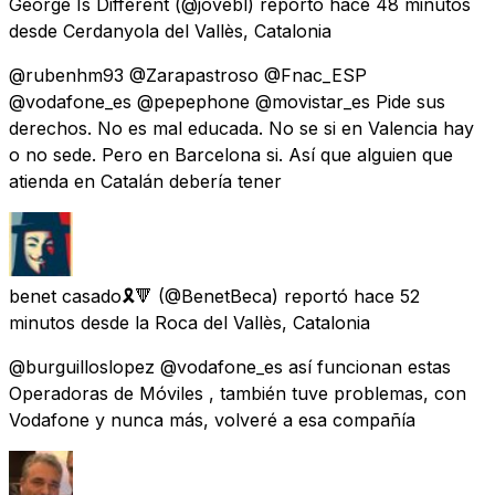
George Is Different
(@jovebl) reportó
hace 48 minutos
desde
Cerdanyola del Vallès, Catalonia
@rubenhm93 @Zarapastroso @Fnac_ESP
@vodafone_es @pepephone @movistar_es Pide sus
derechos. No es mal educada. No se si en Valencia hay
o no sede. Pero en Barcelona si. Así que alguien que
atienda en Catalán debería tener
benet casado🎗️🔻
(@BenetBeca) reportó
hace 52
minutos
desde
la Roca del Vallès, Catalonia
@burguilloslopez @vodafone_es así funcionan estas
Operadoras de Móviles , también tuve problemas, con
Vodafone y nunca más, volveré a esa compañía