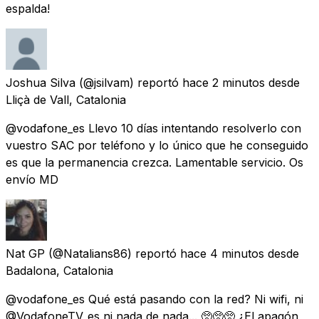
espalda!
Joshua Silva
(@jsilvam) reportó
hace 2 minutos
desde
Lliçà de Vall, Catalonia
@vodafone_es Llevo 10 días intentando resolverlo con
vuestro SAC por teléfono y lo único que he conseguido
es que la permanencia crezca. Lamentable servicio. Os
envío MD
Nat GP
(@Natalians86) reportó
hace 4 minutos
desde
Badalona, Catalonia
@vodafone_es Qué está pasando con la red? Ni wifi, ni
@VodafoneTV_es ni nada de nada... 🥺🥺🥺 ¿El apagón