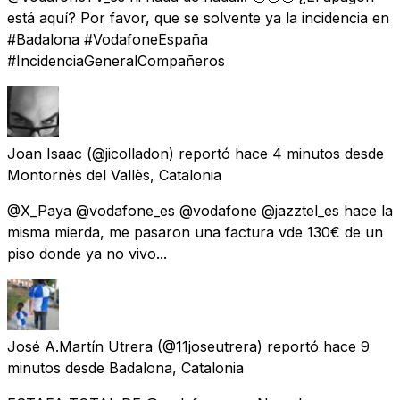
está aquí? Por favor, que se solvente ya la incidencia en
#Badalona #VodafoneEspaña
#IncidenciaGeneralCompañeros
Joan Isaac
(@jicolladon) reportó
hace 4 minutos
desde
Montornès del Vallès, Catalonia
@X_Paya @vodafone_es @vodafone @jazztel_es hace la
misma mierda, me pasaron una factura vde 130€ de un
piso donde ya no vivo...
José A.Martín Utrera
(@11joseutrera) reportó
hace 9
minutos
desde
Badalona, Catalonia