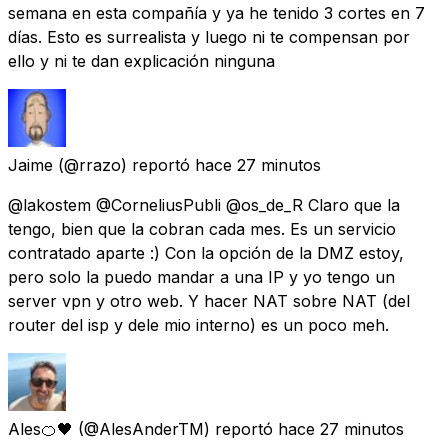
semana en esta compañía y ya he tenido 3 cortes en 7
días. Esto es surrealista y luego ni te compensan por
ello y ni te dan explicación ninguna
Jaime
(@rrazo) reportó
hace 27 minutos
@lakostem @CorneliusPubli @os_de_R Claro que la
tengo, bien que la cobran cada mes. Es un servicio
contratado aparte :) Con la opción de la DMZ estoy,
pero solo la puedo mandar a una IP y yo tengo un
server vpn y otro web. Y hacer NAT sobre NAT (del
router del isp y dele mio interno) es un poco meh.
Ales🍊🖤
(@AlesAnderTM) reportó
hace 27 minutos