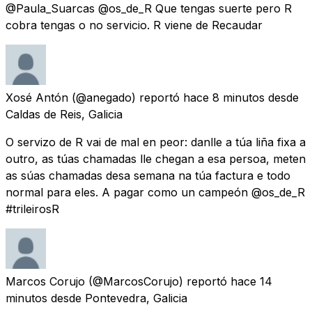
@Paula_Suarcas @os_de_R Que tengas suerte pero R
cobra tengas o no servicio. R viene de Recaudar
Xosé Antón
(@anegado) reportó
hace 8 minutos
desde
Caldas de Reis, Galicia
O servizo de R vai de mal en peor: danlle a túa liña fixa a
outro, as túas chamadas lle chegan a esa persoa, meten
as súas chamadas desa semana na túa factura e todo
normal para eles. A pagar como un campeón @os_de_R
#trileirosR
Marcos Corujo
(@MarcosCorujo) reportó
hace 14
minutos
desde
Pontevedra, Galicia