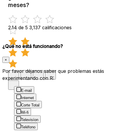
meses?
2.14 de 5
3,137 calificaciones
¿Qué no está funcionando?
×
Por favor déjanos saber que problemas estás
experimentando con R:
E-mail
Internet
Corte Total
Wi-fi
Televisíon
Teléfono