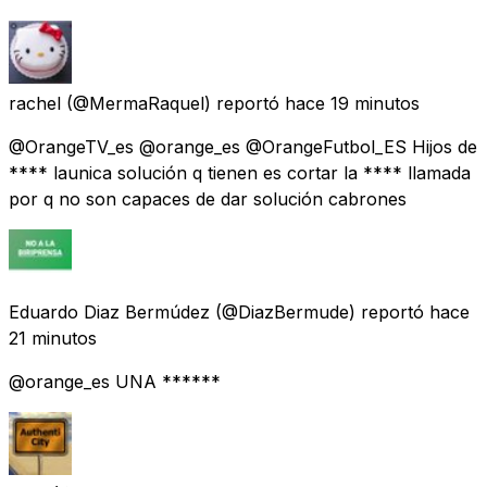
rachel
(@MermaRaquel) reportó
hace 19 minutos
@OrangeTV_es @orange_es @OrangeFutbol_ES Hijos de
**** launica solución q tienen es cortar la **** llamada
por q no son capaces de dar solución cabrones
Eduardo Diaz Bermúdez
(@DiazBermude) reportó
hace
21 minutos
@orange_es UNA ******