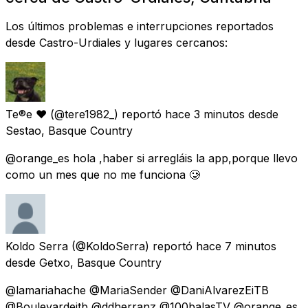
Los últimos problemas e interrupciones reportados
desde Castro-Urdiales y lugares cercanos:
Te®e ❤️
(@tere1982_) reportó
hace 3 minutos
desde
Sestao, Basque Country
@orange_es hola ,haber si arregláis la app,porque llevo
como un mes que no me funciona 🥲
Koldo Serra
(@KoldoSerra) reportó
hace 7 minutos
desde
Getxo, Basque Country
@lamariahache @MariaSender @DaniAlvarezEiTB
@Boulevardeitb @ddherranz @100balasTV @orange_es