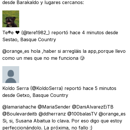
desde Barakaldo y lugares cercanos:
Te®e ❤️
(@tere1982_) reportó
hace 4 minutos
desde
Sestao, Basque Country
@orange_es hola ,haber si arregláis la app,porque llevo
como un mes que no me funciona 🥲
Koldo Serra
(@KoldoSerra) reportó
hace 5 minutos
desde
Getxo, Basque Country
@lamariahache @MariaSender @DaniAlvarezEiTB
@Boulevardeitb @ddherranz @100balasTV @orange_es
Si, si, Susana Abaitua lo clava. Por eso digo que estoy
perfeccionándolo. La próxima, no fallo :)