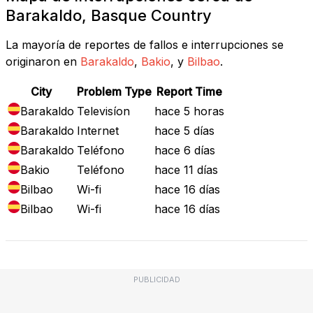
Barakaldo, Basque Country
La mayoría de reportes de fallos e interrupciones se
originaron en
Barakaldo
,
Bakio
, y
Bilbao
.
City
Problem Type
Report Time
Barakaldo
Televisíon
hace 5 horas
Barakaldo
Internet
hace 5 días
Barakaldo
Teléfono
hace 6 días
Bakio
Teléfono
hace 11 días
Bilbao
Wi-fi
hace 16 días
Bilbao
Wi-fi
hace 16 días
PUBLICIDAD