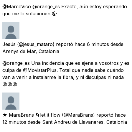
@MarcoVico @orange_es Exacto, aún estoy esperando
que me lo solucionen 🤬
Jesús
(@jesus_mataro) reportó
hace 6 minutos
desde
Arenys de Mar, Catalonia
@orange_es Una incidencia que es ajena a vosotros y es
culpa de @MovistarPlus. Total que nadie sabe cuándo
van a venir a instalarme la fibra, y ni disculpas ni nada
😫😫😫
★ MaraBrans 🌀let it flow
(@MaraBrans) reportó
hace
12 minutos
desde
Sant Andreu de Llavaneres, Catalonia