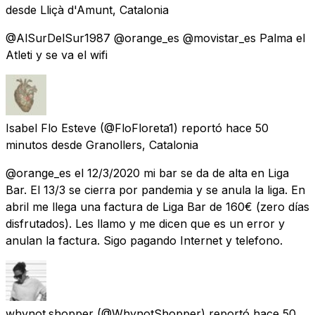
desde
Lliçà d'Amunt, Catalonia
@AlSurDelSur1987 @orange_es @movistar_es Palma el
Atleti y se va el wifi
Isabel Flo Esteve
(@FloFloreta1) reportó
hace 50
minutos
desde
Granollers, Catalonia
@orange_es el 12/3/2020 mi bar se da de alta en Liga
Bar. El 13/3 se cierra por pandemia y se anula la liga. En
abril me llega una factura de Liga Bar de 160€ (zero días
disfrutados). Les llamo y me dicen que es un error y
anulan la factura. Sigo pagando Internet y telefono.
whynot.shopper
(@WhynotShopper) reportó
hace 50