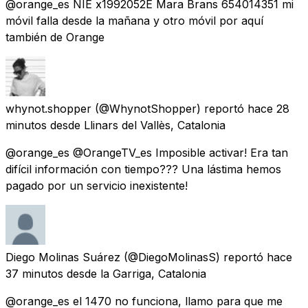
@orange_es NIE x1992052E Mara Brans 654014351 mi
móvil falla desde la mañana y otro móvil por aquí
también de Orange
whynot.shopper
(@WhynotShopper) reportó
hace 28
minutos
desde
Llinars del Vallès, Catalonia
@orange_es @OrangeTV_es Imposible activar! Era tan
difícil información con tiempo??? Una lástima hemos
pagado por un servicio inexistente!
Diego Molinas Suárez
(@DiegoMolinasS) reportó
hace
37 minutos
desde
la Garriga, Catalonia
@orange_es el 1470 no funciona, llamo para que me