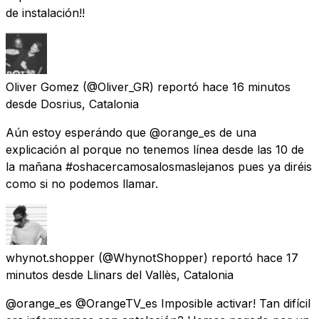
de instalación!!
Oliver Gomez
(@Oliver_GR) reportó
hace 16 minutos
desde
Dosrius, Catalonia
Aún estoy esperándo que @orange_es de una
explicación al porque no tenemos línea desde las 10 de
la mañana #oshacercamosalosmaslejanos pues ya diréis
como si no podemos llamar.
whynot.shopper
(@WhynotShopper) reportó
hace 17
minutos
desde
Llinars del Vallès, Catalonia
@orange_es @OrangeTV_es Imposible activar! Tan difícil