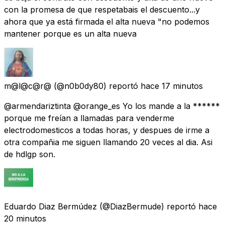
con la promesa de que respetabais el descuento...y
ahora que ya está firmada el alta nueva "no podemos
mantener porque es un alta nueva
m@l@c@r@
(@n0b0dy80) reportó
hace 17 minutos
@armendariztinta @orange_es Yo los mande a la ******
porque me freían a llamadas para venderme
electrodomesticos a todas horas, y despues de irme a
otra compañia me siguen llamando 20 veces al dia. Asi
de hdlgp son.
Eduardo Diaz Bermúdez
(@DiazBermude) reportó
hace
20 minutos