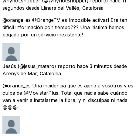
whynot.shopper
(@WhynotShopper) reportó
hace 11
segundos
desde
Llinars del Vallès, Catalonia
@orange_es @OrangeTV_es Imposible activar! Era tan
difícil información con tiempo??? Una lástima hemos
pagado por un servicio inexistente!
Jesús
(@jesus_mataro) reportó
hace 3 minutos
desde
Arenys de Mar, Catalonia
@orange_es Una incidencia que es ajena a vosotros y es
culpa de @MovistarPlus. Total que nadie sabe cuándo
van a venir a instalarme la fibra, y ni disculpas ni nada
😫😫😫