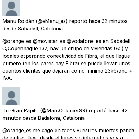
Manu Roldán
(@eManu_es) reportó
hace 32 minutos
desde
Sabadell, Catalonia
@orange_es @movistar_es @vodafone_es en Sabadell
C/Copenhague 137, hay un grupo de viviendas (85) y
locales esperando conectividad de Fibra, el que llegue
primero (en los pares hay Fibra) se puede llevar unos
cuantos clientes que dejarán como mínimo 23k€/año +
IVA.
Tu Gran Papito
(@MarcColomer99) reportó
hace 42
minutos
desde
Badalona, Catalonia
@orange_es me cago en todos vuestros muertos panda
de inutiles llevo desde el lunes sin internet os voy a