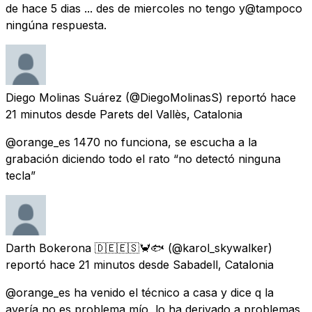
de hace 5 dias ... des de miercoles no tengo y@tampoco
ningúna respuesta.
Diego Molinas Suárez
(@DiegoMolinasS) reportó
hace
21 minutos
desde
Parets del Vallès, Catalonia
@orange_es 1470 no funciona, se escucha a la
grabación diciendo todo el rato “no detectó ninguna
tecla”
Darth Bokerona 🇩🇪🇪🇸🦀🐟
(@karol_skywalker)
reportó
hace 21 minutos
desde
Sabadell, Catalonia
@orange_es ha venido el técnico a casa y dice q la
avería no es problema mío, lo ha derivado a problemas