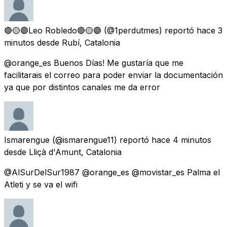
🔴🟡🟣Leo Robledo🔴🟡🟣
(@1perdutmes) reportó
hace 3
minutos
desde
Rubí, Catalonia
@orange_es Buenos Días! Me gustaría que me
facilitarais el correo para poder enviar la documentación
ya que por distintos canales me da error
Ismarengue
(@ismarengue11) reportó
hace 4 minutos
desde
Lliçà d'Amunt, Catalonia
@AlSurDelSur1987 @orange_es @movistar_es Palma el
Atleti y se va el wifi