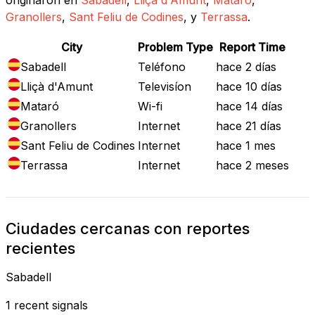
Granollers
,
Sant Feliu de Codines
, y
Terrassa
.
City
Problem Type
Report Time
Sabadell
Teléfono
hace 2 días
Lliçà d'Amunt
Televisíon
hace 10 días
Mataró
Wi-fi
hace 14 días
Granollers
Internet
hace 21 días
Sant Feliu de Codines
Internet
hace 1 mes
Terrassa
Internet
hace 2 meses
Ciudades cercanas con reportes
recientes
Sabadell
1 recent signals