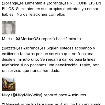
@orange_es Lamentable @orange_es NO CONFIÉIS EN
ELLOS. Si mienten en sus propios contratos ya no son
fiables . No os relacionéis con ellos
Mertxe
(@MertxeQS) reportó
hace 1 minuto
@jazztel_es @orange_es Siguen ustedes acosando y
emitiendo facturas por un servicio que no funciona
desde el minuto uno. Se niegan a dar de baja la linea
telefónica si no pagamos una penalización, repito, por
un servicio que nunca han dado.
Niky
(@NikyMikyWiky) reportó
hace 4 minutos
@MaggieBarbastro @orange_es A mí me han engañado.