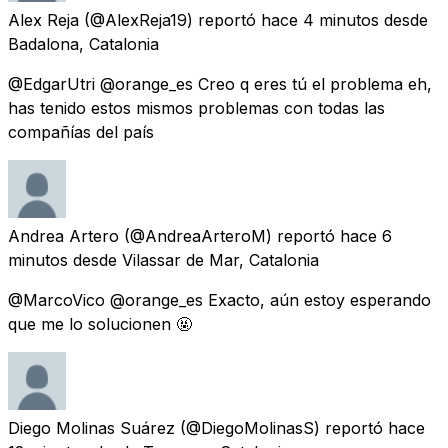
Alex Reja
(@AlexReja19) reportó
hace 4 minutos
desde
Badalona, Catalonia
@EdgarUtri @orange_es Creo q eres tú el problema eh,
has tenido estos mismos problemas con todas las
compañías del país
Andrea Artero
(@AndreaArteroM) reportó
hace 6
minutos
desde
Vilassar de Mar, Catalonia
@MarcoVico @orange_es Exacto, aún estoy esperando
que me lo solucionen 🤬
Diego Molinas Suárez
(@DiegoMolinasS) reportó
hace