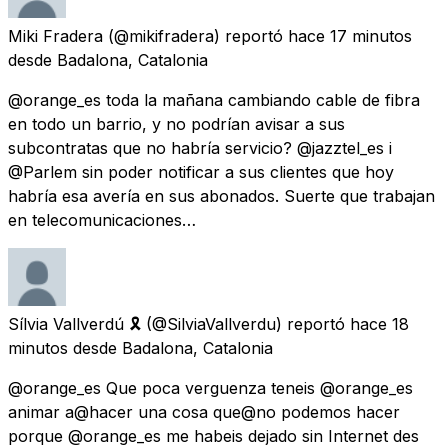
Miki Fradera
(@mikifradera) reportó
hace 17 minutos
desde
Badalona, Catalonia
@orange_es toda la mañana cambiando cable de fibra
en todo un barrio, y no podrían avisar a sus
subcontratas que no habría servicio? @jazztel_es i
@Parlem sin poder notificar a sus clientes que hoy
habría esa avería en sus abonados. Suerte que trabajan
en telecomunicaciones…
Sílvia Vallverdú 🎗
(@SilviaVallverdu) reportó
hace 18
minutos
desde
Badalona, Catalonia
@orange_es Que poca verguenza teneis @orange_es
animar a@hacer una cosa que@no podemos hacer
porque @orange_es me habeis dejado sin Internet des