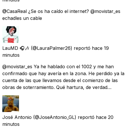
@CasaReal ¿Se os ha caído el internet? @movistar_es
echadles un cable
LauMD 🎧🎶
(@LauraPalmer26) reportó
hace 19
minutos
@movistar_es Ya he hablado con el 1002 y me han
confirmado que hay avería en la zona. He perdido ya la
cuenta de las que llevamos desde el comienzo de las
obras de soterramiento. Qué hartura, de verdad…
José Antonio
(@JoseAntonio_GL) reportó
hace 20
minutos