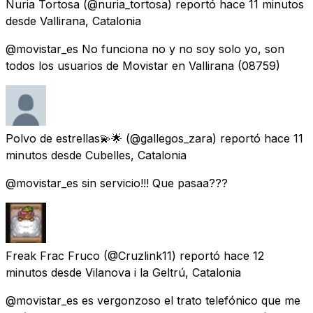
Nuria Tortosa
(@nuria_tortosa) reportó
hace 11 minutos
desde
Vallirana, Catalonia
@movistar_es No funciona no y no soy solo yo, son
todos los usuarios de Movistar en Vallirana (08759)
Polvo de estrellas💫🌟
(@gallegos_zara) reportó
hace 11
minutos
desde
Cubelles, Catalonia
@movistar_es sin servicio!!! Que pasaa???
Freak Frac Fruco
(@Cruzlink11) reportó
hace 12
minutos
desde
Vilanova i la Geltrú, Catalonia
@movistar_es es vergonzoso el trato telefónico que me