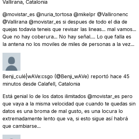
Vallirana, Catalonia
@movistar_es @nuria_tortosa @mikelpr @Vallironenc
@Vallirana @movistar_es si despues de todo el dia de
quejas todavia teneis que revisar las lineas... mal vamos...
Que no hay coberura... No hay señal.... Lo que falla es
la antena no los moviles de miles de personas a la vez...
Benji_culé|wAVe:csgo
(@Benji_wAVe) reportó
hace 45
minutos
desde
Calafell, Catalonia
Está genial lo de los datos ilimitados @movistar_es pero
que vaya a la misma velocidad que cuando te quedas sin
datos es una broma de mal gusto, es una locura lo
extremadamente lento que va, si esto sigue así habrá
que cambiarse...