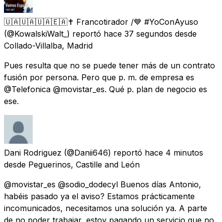
🇺🇦🇺🇦🇺🇦🇪🇦✝️ Francotirador /💙 #YoConAyuso
(@KowalskiWalt_) reportó
hace 37 segundos
desde
Collado-Villalba, Madrid
Pues resulta que no se puede tener más de un contrato
fusión por persona. Pero que p. m. de empresa es
@Telefonica @movistar_es. Qué p. plan de negocio es
ese.
Dani Rodriguez
(@Danii646) reportó
hace 4 minutos
desde
Peguerinos, Castille and León
@movistar_es @sodio_dodecyl Buenos días Antonio,
habéis pasado ya el aviso? Estamos prácticamente
incomunicados, necesitamos una solución ya. A parte
de no poder trabajar, estoy pagando un servicio que no