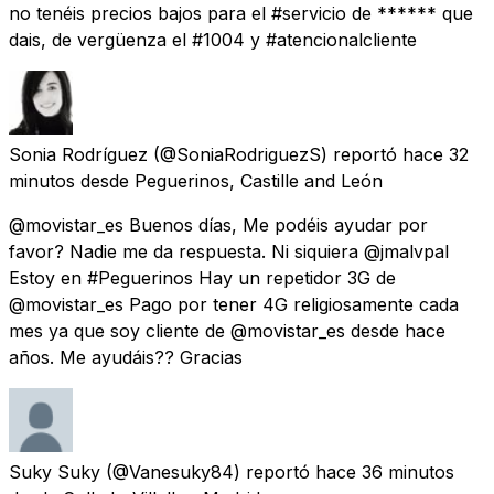
no tenéis precios bajos para el #servicio de ****** que
dais, de vergüenza el #1004 y #atencionalcliente
Sonia Rodríguez
(@SoniaRodriguezS) reportó
hace 32
minutos
desde
Peguerinos, Castille and León
@movistar_es Buenos días, Me podéis ayudar por
favor? Nadie me da respuesta. Ni siquiera @jmalvpal
Estoy en #Peguerinos Hay un repetidor 3G de
@movistar_es Pago por tener 4G religiosamente cada
mes ya que soy cliente de @movistar_es desde hace
años. Me ayudáis?? Gracias
Suky Suky
(@Vanesuky84) reportó
hace 36 minutos