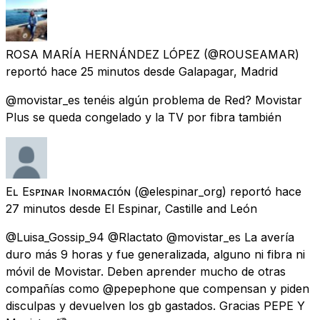
ROSA MARÍA HERNÁNDEZ LÓPEZ
(@ROUSEAMAR)
reportó
hace 25 minutos
desde
Galapagar, Madrid
@movistar_es tenéis algún problema de Red? Movistar
Plus se queda congelado y la TV por fibra también
Eʟ Esᴘɪɴᴀʀ Iɴғᴏʀᴍᴀᴄɪᴏ́ɴ
(@elespinar_org) reportó
hace
27 minutos
desde
El Espinar, Castille and León
@Luisa_Gossip_94 @Rlactato @movistar_es La avería
duro más 9 horas y fue generalizada, alguno ni fibra ni
móvil de Movistar. Deben aprender mucho de otras
compañías como @pepephone que compensan y piden
disculpas y devuelven los gb gastados. Gracias PEPE Y