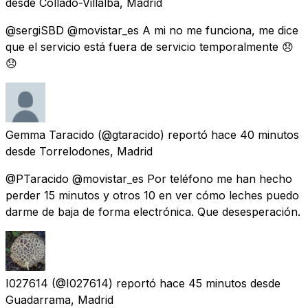
desde
Collado-Villalba, Madrid
@sergiSBD @movistar_es A mi no me funciona, me dice
que el servicio está fuera de servicio temporalmente 😞
😞
Gemma Taracido
(@gtaracido) reportó
hace 40 minutos
desde
Torrelodones, Madrid
@PTaracido @movistar_es Por teléfono me han hecho
perder 15 minutos y otros 10 en ver cómo leches puedo
darme de baja de forma electrónica. Que desesperación.
I027614
(@I027614) reportó
hace 45 minutos
desde
Guadarrama, Madrid