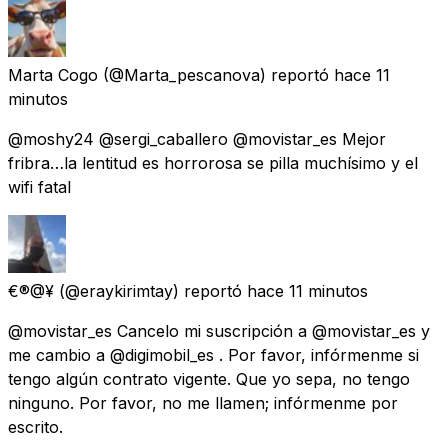
Marta Cogo
(@Marta_pescanova) reportó
hace 11
minutos
@moshy24 @sergi_caballero @movistar_es Mejor
fribra…la lentitud es horrorosa se pilla muchísimo y el
wifi fatal
€®@¥
(@eraykirimtay) reportó
hace 11 minutos
@movistar_es Cancelo mi suscripción a @movistar_es y
me cambio a @digimobil_es . Por favor, infórmenme si
tengo algún contrato vigente. Que yo sepa, no tengo
ninguno. Por favor, no me llamen; infórmenme por
escrito.