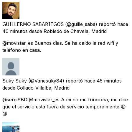
𝖦𝖴𝖨𝖫𝖫𝖤𝖱𝖬𝖮 𝖲𝖠𝖡𝖠𝖱𝖨𝖤𝖦𝖮𝖲
(@guille_saba) reportó
hace
40 minutos
desde
Robledo de Chavela, Madrid
@movistar_es Buenos días. Se ha caído la red wifi y
teléfono en casa.
Suky Suky
(@Vanesuky84) reportó
hace 45 minutos
desde
Collado-Villalba, Madrid
@sergiSBD @movistar_es A mi no me funciona, me dice
que el servicio está fuera de servicio temporalmente 😞
😞