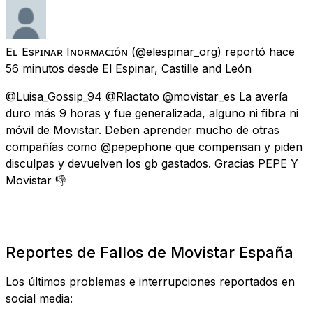
Eʟ Esᴘɪɴᴀʀ Iɴғᴏʀᴍᴀᴄɪᴏ́ɴ
(@elespinar_org) reportó
hace
56 minutos
desde
El Espinar, Castille and León
@Luisa_Gossip_94 @Rlactato @movistar_es La avería
duro más 9 horas y fue generalizada, alguno ni fibra ni
móvil de Movistar. Deben aprender mucho de otras
compañías como @pepephone que compensan y piden
disculpas y devuelven los gb gastados. Gracias PEPE Y
Movistar 👎
Reportes de Fallos de Movistar España
Los últimos problemas e interrupciones reportados en
social media: