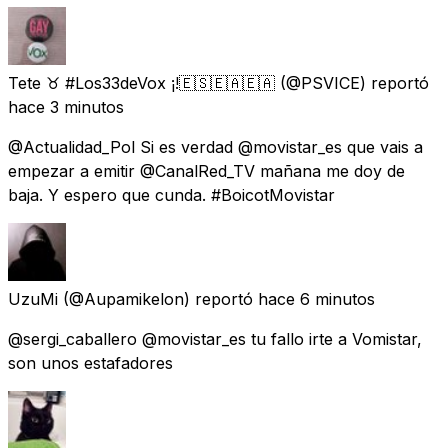
Tete ♉ #Los33deVox ¡!🇪🇸🇪🇦🇪🇦
(@PSVICE) reportó
hace 3 minutos
@Actualidad_Pol Si es verdad @movistar_es que vais a
empezar a emitir @CanalRed_TV mañana me doy de
baja. Y espero que cunda. #BoicotMovistar
UzuMi
(@Aupamikelon) reportó
hace 6 minutos
@sergi_caballero @movistar_es tu fallo irte a Vomistar,
son unos estafadores