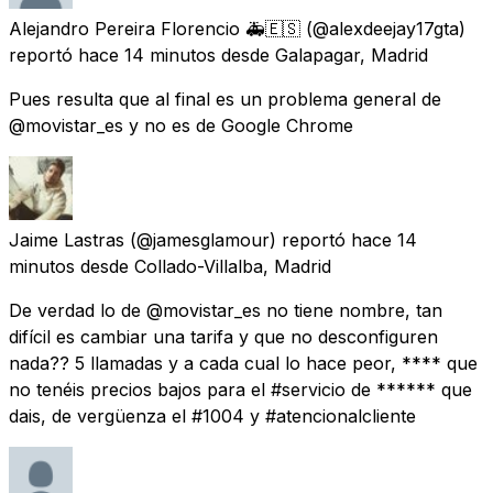
Alejandro Pereira Florencio 🚑🇪🇸
(@alexdeejay17gta)
reportó
hace 14 minutos
desde
Galapagar, Madrid
Pues resulta que al final es un problema general de
@movistar_es y no es de Google Chrome
Jaime Lastras
(@jamesglamour) reportó
hace 14
minutos
desde
Collado-Villalba, Madrid
De verdad lo de @movistar_es no tiene nombre, tan
difícil es cambiar una tarifa y que no desconfiguren
nada?? 5 llamadas y a cada cual lo hace peor, **** que
no tenéis precios bajos para el #servicio de ****** que
dais, de vergüenza el #1004 y #atencionalcliente