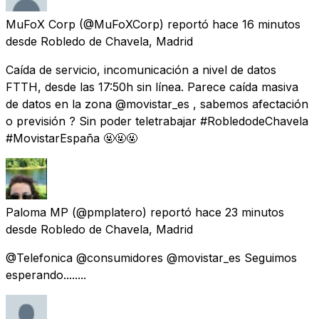
MuFoX Corp
(@MuFoXCorp) reportó
hace 16 minutos
desde
Robledo de Chavela, Madrid
Caída de servicio, incomunicación a nivel de datos
FTTH, desde las 17:50h sin línea. Parece caída masiva
de datos en la zona @movistar_es , sabemos afectación
o previsión ? Sin poder teletrabajar #RobledodeChavela
#MovistarEspaña 🤬🤬🤬
Paloma MP
(@pmplatero) reportó
hace 23 minutos
desde
Robledo de Chavela, Madrid
@Telefonica @consumidores @movistar_es Seguimos
esperando........