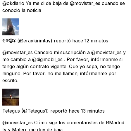
@okdiario Ya me di de baja de @movistar_es cuando se
conoció la noticia
€®@¥
(@eraykirimtay) reportó
hace 12 minutos
@movistar_es Cancelo mi suscripción a @movistar_es y
me cambio a @digimobil_es . Por favor, infórmenme si
tengo algún contrato vigente. Que yo sepa, no tengo
ninguno. Por favor, no me llamen; infórmenme por
escrito.
Tetegus
(@Tetegus1) reportó
hace 13 minutos
@movistar_es Cómo siga los comentaristas de RMadrid
tv y Mateo ,me doy de baja