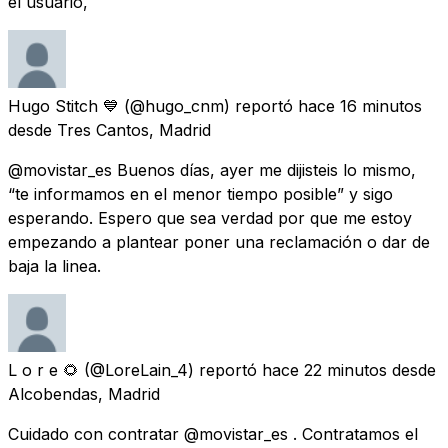
el usuario,
Hugo Stitch 💙
(@hugo_cnm) reportó
hace 16 minutos
desde
Tres Cantos, Madrid
@movistar_es Buenos días, ayer me dijisteis lo mismo,
“te informamos en el menor tiempo posible” y sigo
esperando. Espero que sea verdad por que me estoy
empezando a plantear poner una reclamación o dar de
baja la linea.
L o r e 🌻
(@LoreLain_4) reportó
hace 22 minutos
desde
Alcobendas, Madrid
Cuidado con contratar @movistar_es . Contratamos el