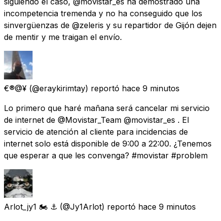
siguiendo el caso, @movistar_es ha demostrado una
incompetencia tremenda y no ha conseguido que los
sinvergüenzas de @zeleris y su repartidor de Gijón dejen
de mentir y me traigan el envío.
€®@¥
(@eraykirimtay) reportó
hace 9 minutos
Lo primero que haré mañana será cancelar mi servicio
de internet de @Movistar_Team @movistar_es . El
servicio de atención al cliente para incidencias de
internet solo está disponible de 9:00 a 22:00. ¿Tenemos
que esperar a que les convenga? #movistar #problem
Arlot_jy1 🏍 ⚓️
(@Jy1Arlot) reportó
hace 9 minutos