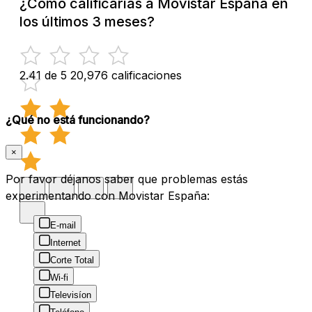
¿Cómo calificarías a Movistar España en
los últimos 3 meses?
2.41 de 5
20,976 calificaciones
¿Qué no está funcionando?
×
Por favor déjanos saber que problemas estás
experimentando con Movistar España:
E-mail
Internet
Corte Total
Wi-fi
Televisíon