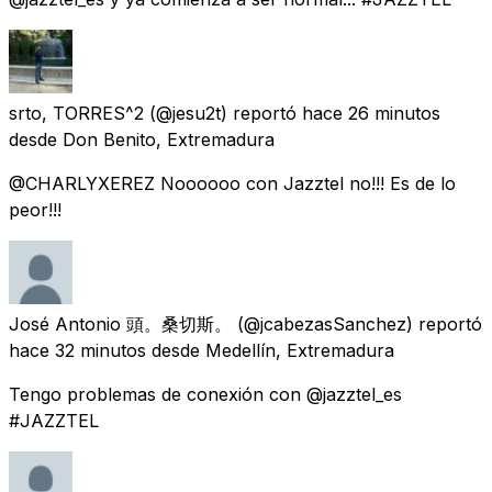
srto, TORRES^2
(@jesu2t) reportó
hace 26 minutos
desde
Don Benito, Extremadura
@CHARLYXEREZ Noooooo con Jazztel no!!! Es de lo
peor!!!
José Antonio 頭。桑切斯。
(@jcabezasSanchez) reportó
hace 32 minutos
desde
Medellín, Extremadura
Tengo problemas de conexión con @jazztel_es
#JAZZTEL