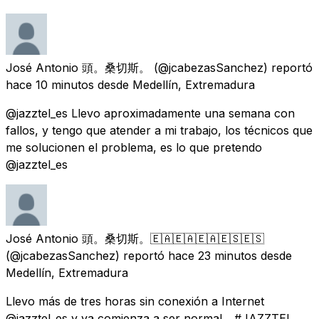
José Antonio 頭。桑切斯。
(@jcabezasSanchez) reportó
hace 10 minutos
desde
Medellín, Extremadura
@jazztel_es Llevo aproximadamente una semana con
fallos, y tengo que atender a mi trabajo, los técnicos que
me solucionen el problema, es lo que pretendo
@jazztel_es
José Antonio 頭。桑切斯。🇪🇦🇪🇦🇪🇦🇪🇸🇪🇸
(@jcabezasSanchez) reportó
hace 23 minutos
desde
Medellín, Extremadura
Llevo más de tres horas sin conexión a Internet
@jazztel_es y ya comienza a ser normal... #JAZZTEL