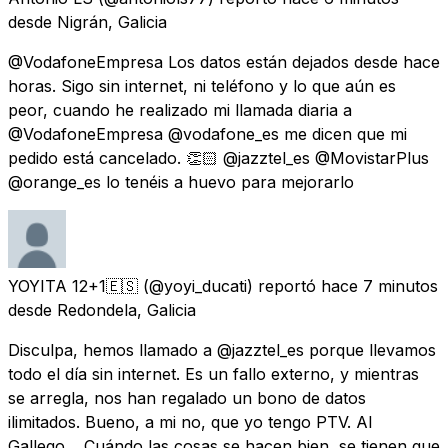
desde
Nigrán, Galicia
@VodafoneEmpresa Los datos están dejados desde hace
horas. Sigo sin internet, ni teléfono y lo que aún es
peor, cuando he realizado mi llamada diaria a
@VodafoneEmpresa @vodafone_es me dicen que mi
pedido está cancelado. 👏🏻 @jazztel_es @MovistarPlus
@orange_es lo tenéis a huevo para mejorarlo
YOYITA 12+1🇪🇸
(@yoyi_ducati) reportó
hace 7 minutos
desde
Redondela, Galicia
Disculpa, hemos llamado a @jazztel_es porque llevamos
todo el día sin internet. Es un fallo externo, y mientras
se arregla, nos han regalado un bono de datos
ilimitados. Bueno, a mi no, que yo tengo PTV. Al
Gallego… Cuándo las cosas se hacen bien, se tienen que