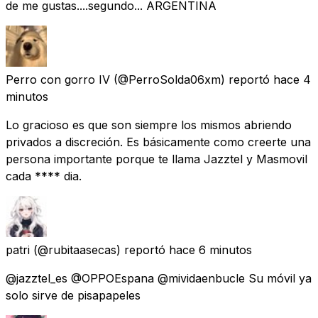
de me gustas....segundo... ARGENTINA
Perro con gorro IV
(@PerroSolda06xm) reportó
hace 4
minutos
Lo gracioso es que son siempre los mismos abriendo
privados a discreción. Es básicamente como creerte una
persona importante porque te llama Jazztel y Masmovil
cada **** dia.
patri
(@rubitaasecas) reportó
hace 6 minutos
@jazztel_es @OPPOEspana @mividaenbucle Su móvil ya
solo sirve de pisapapeles