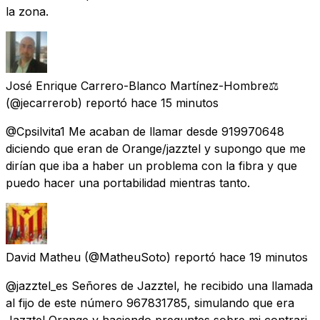
la zona.
José Enrique Carrero-Blanco Martínez-Hombre⚖️
(@jecarrerob) reportó
hace 15 minutos
@Cpsilvita1 Me acaban de llamar desde 919970648
diciendo que eran de Orange/jazztel y supongo que me
dirían que iba a haber un problema con la fibra y que
puedo hacer una portabilidad mientras tanto.
David Matheu
(@MatheuSoto) reportó
hace 19 minutos
@jazztel_es Señores de Jazztel, he recibido una llamada
al fijo de este número 967831785, simulando que era
Jazztel Orange y haciendo preguntes sobre mi contrari.