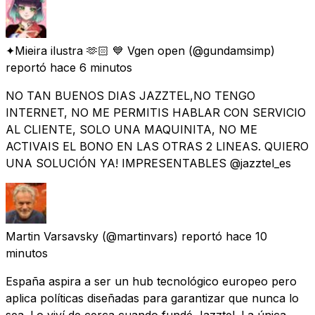
✦Mieira ilustra 🫶🏻 💙 Vgen open
(@gundamsimp)
reportó
hace 6 minutos
NO TAN BUENOS DIAS JAZZTEL,NO TENGO
INTERNET, NO ME PERMITIS HABLAR CON SERVICIO
AL CLIENTE, SOLO UNA MAQUINITA, NO ME
ACTIVAIS EL BONO EN LAS OTRAS 2 LINEAS. QUIERO
UNA SOLUCIÓN YA! IMPRESENTABLES @jazztel_es
Martin Varsavsky
(@martinvars) reportó
hace 10
minutos
España aspira a ser un hub tecnológico europeo pero
aplica políticas diseñadas para garantizar que nunca lo
sea. Lo viví de cerca cuando fundé Jazztel. La única