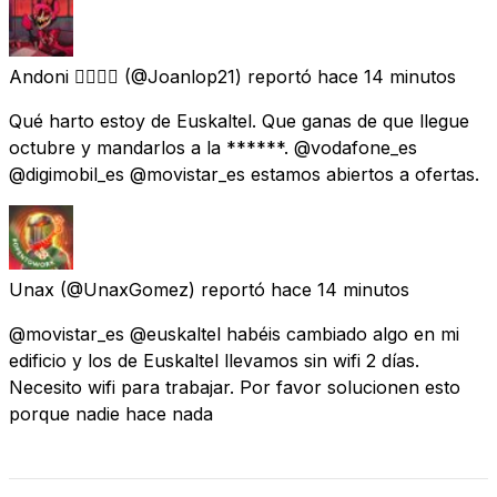
Andoni 🏳️‍🌈🇪🇸
(@Joanlop21) reportó
hace 14 minutos
Qué harto estoy de Euskaltel. Que ganas de que llegue
octubre y mandarlos a la ******. @vodafone_es
@digimobil_es @movistar_es estamos abiertos a ofertas.
Unax
(@UnaxGomez) reportó
hace 14 minutos
@movistar_es @euskaltel habéis cambiado algo en mi
edificio y los de Euskaltel llevamos sin wifi 2 días.
Necesito wifi para trabajar. Por favor solucionen esto
porque nadie hace nada