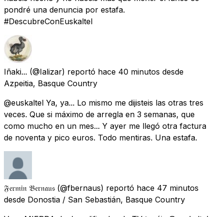
pondré una denuncia por estafa.
#DescubreConEuskaltel
Iñaki...
(@Ializar) reportó
hace 40 minutos
desde
Azpeitia, Basque Country
@euskaltel Ya, ya... Lo mismo me dijisteis las otras tres
veces. Que si máximo de arregla en 3 semanas, que
como mucho en un mes... Y ayer me llegó otra factura
de noventa y pico euros. Todo mentiras. Una estafa.
𝔉𝔢𝔯𝔪𝔦𝔫 𝔅𝔢𝔯𝔫𝔞𝔲𝔰
(@fbernaus) reportó
hace 47 minutos
desde
Donostia / San Sebastián, Basque Country