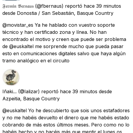
𝔉𝔢𝔯𝔪𝔦𝔫 𝔅𝔢𝔯𝔫𝔞𝔲𝔰
(@fbernaus) reportó
hace 39 minutos
desde
Donostia / San Sebastián, Basque Country
@movistar_es Ya he hablado con vuestro soporte
técnico y han certificado zona y línea. No han
encontrado el motivo y creen que puede ser problema
de @euskaltel me sorprende mucho que pueda pasar
esto en comunicaciones digitales salvo que haya algún
tramo analógico en el circuito
Iñaki...
(@Ializar) reportó
hace 39 minutos
desde
Azpeitia, Basque Country
@euskaltel Yo he descubierto que sois unos estafadores
y no me habéis devuelto el dinero que me habéis estado
cobrando de más estos últimos meses. Pero como no lo
habéis hecho y no hacéis más que mentir el lunes os