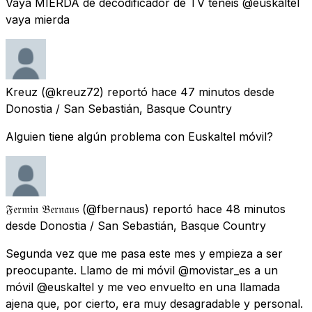
Vaya MIERDA de decodificador de TV tenéis @euskaltel
vaya mierda
Kreuz
(@kreuz72) reportó
hace 47 minutos
desde
Donostia / San Sebastián, Basque Country
Alguien tiene algún problema con Euskaltel móvil?
𝔉𝔢𝔯𝔪𝔦𝔫 𝔅𝔢𝔯𝔫𝔞𝔲𝔰
(@fbernaus) reportó
hace 48 minutos
desde
Donostia / San Sebastián, Basque Country
Segunda vez que me pasa este mes y empieza a ser
preocupante. Llamo de mi móvil @movistar_es a un
móvil @euskaltel y me veo envuelto en una llamada
ajena que, por cierto, era muy desagradable y personal.