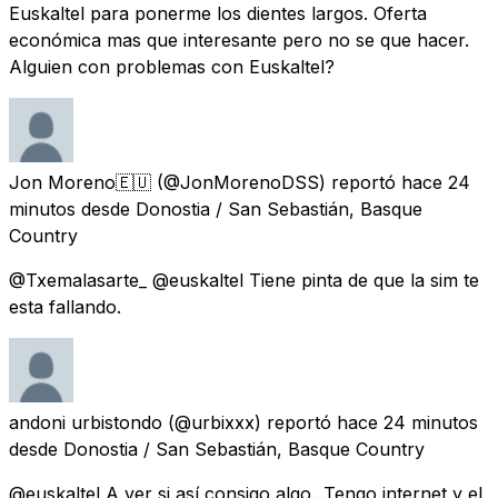
Euskaltel para ponerme los dientes largos. Oferta
económica mas que interesante pero no se que hacer.
Alguien con problemas con Euskaltel?
Jon Moreno🇪🇺
(@JonMorenoDSS) reportó
hace 24
minutos
desde
Donostia / San Sebastián, Basque
Country
@Txemalasarte_ @euskaltel Tiene pinta de que la sim te
esta fallando.
andoni urbistondo
(@urbixxx) reportó
hace 24 minutos
desde
Donostia / San Sebastián, Basque Country
@euskaltel A ver si así consigo algo...Tengo internet y el