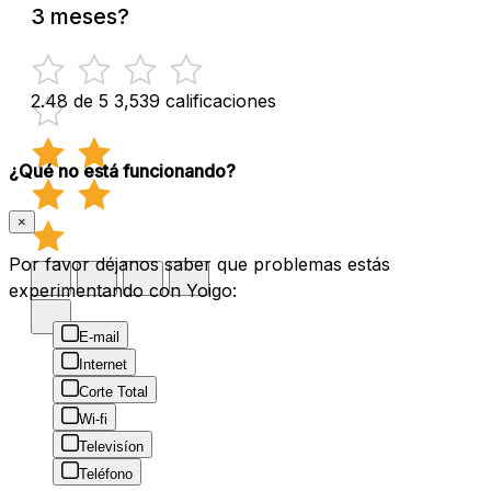
3 meses?
2.48 de 5
3,539 calificaciones
¿Qué no está funcionando?
×
Por favor déjanos saber que problemas estás
experimentando con Yoigo:
E-mail
Internet
Corte Total
Wi-fi
Televisíon
Teléfono