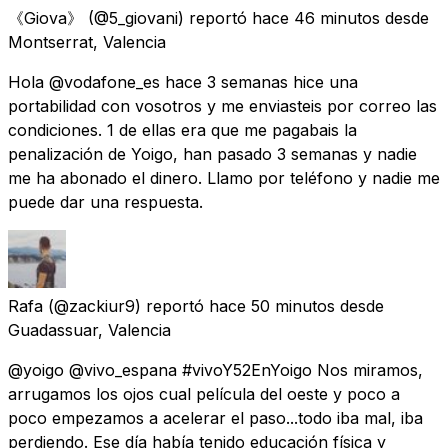
《Giova》
(@5_giovani) reportó
hace 46 minutos
desde
Montserrat, Valencia
Hola @vodafone_es hace 3 semanas hice una
portabilidad con vosotros y me enviasteis por correo las
condiciones. 1 de ellas era que me pagabais la
penalización de Yoigo, han pasado 3 semanas y nadie
me ha abonado el dinero. Llamo por teléfono y nadie me
puede dar una respuesta.
Rafa
(@zackiur9) reportó
hace 50 minutos
desde
Guadassuar, Valencia
@yoigo @vivo_espana #vivoY52EnYoigo Nos miramos,
arrugamos los ojos cual película del oeste y poco a
poco empezamos a acelerar el paso...todo iba mal, iba
perdiendo. Ese día había tenido educación física y