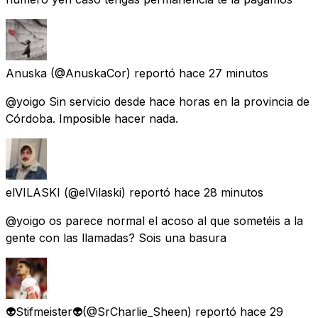
Anuska
(@AnuskaCor) reportó
hace 27 minutos
@yoigo Sin servicio desde hace horas en la provincia de
Córdoba. Imposible hacer nada.
elVILASKI
(@elVilaski) reportó
hace 28 minutos
@yoigo os parece normal el acoso al que sometéis a la
gente con las llamadas? Sois una basura
👽​Stifmeister👽​
(@SrCharlie_Sheen) reportó
hace 29