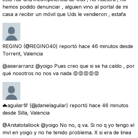
hemos podido denunciar , alguien vino al portal de mi
casa a recibir un móvil que Uds le vendieron , estafa
REGINO
(@REGINO40) reportó
hace 46 minutos
desde
Torrent, Valencia
@asierarranz @yoigo Pues creo que si se ha caído , por
qué nosotros no nos va nada 😡😡😡😡😡
🦇aguilar💯
(@jdanielaguilar) reportó
hace 46 minutos
desde
Silla, Valencia
@Anitatotallook @yoigo No no, q va. Si no q yo tengo el
mvl en yoigo y no he tenido problema. X si era de linea