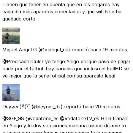
Tienen que tener en cuenta que en los hogares hay
cada día más aparatos conectados y que wifi 5 se ha
quedado corto.
Miguel Angel G
(@mangel_gc) reportó
hace 19 minutos
@PredicadorCuler yo tengo Yoigo porque paso de pagar
nada por el fútbol. hay canales que incluso el FullHD se
ve mejor que la señal oficial con su aparatito legal
Deyиer 🇵🇪
(@deyner_dz) reportó
hace 20 minutos
@SGF_98 @vodafone_es @VodafoneTV_es Hola trabajo
en Yoigo y te doy soluciones mañana mismo déjame tu
numero yen caso tengas permanencia te la pagamos