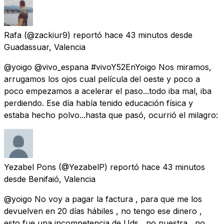
Rafa
(@zackiur9) reportó
hace 43 minutos
desde
Guadassuar, Valencia
@yoigo @vivo_espana #vivoY52EnYoigo Nos miramos,
arrugamos los ojos cual película del oeste y poco a
poco empezamos a acelerar el paso...todo iba mal, iba
perdiendo. Ese día había tenido educación física y
estaba hecho polvo...hasta que pasó, ocurrió el milagro:
Yezabel Pons
(@YezabelP) reportó
hace 43 minutos
desde
Benifaió, Valencia
@yoigo No voy a pagar la factura , para que me los
devuelven en 20 días hábiles , no tengo ese dinero ,
esto fue una incompetencia de Uds , no nuestra , no