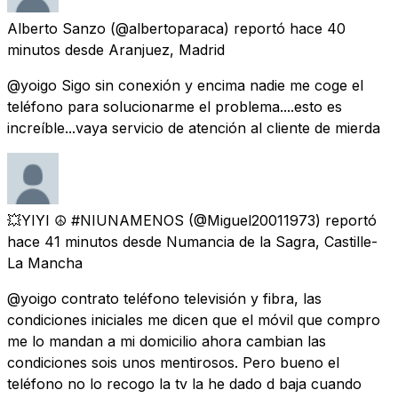
Alberto Sanzo
(@albertoparaca) reportó
hace 40
minutos
desde
Aranjuez, Madrid
@yoigo Sigo sin conexión y encima nadie me coge el
teléfono para solucionarme el problema....esto es
increíble...vaya servicio de atención al cliente de mierda
💥YIYI ☮️ #NIUNAMENOS
(@Miguel20011973) reportó
hace 41 minutos
desde
Numancia de la Sagra, Castille-
La Mancha
@yoigo contrato teléfono televisión y fibra, las
condiciones iniciales me dicen que el móvil que compro
me lo mandan a mi domicilio ahora cambian las
condiciones sois unos mentirosos. Pero bueno el
teléfono no lo recogo la tv la he dado d baja cuando