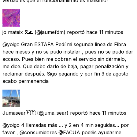
verdad es que el funcionamiento es malisimo!
jo mateix 🎗🌊
(@jaumefdm) reportó
hace 11 minutos
@yoigo Gran ESTAFA Pedí mi segunda linea de Fibra
hace meses y no se pudo instalar , pues no se pudo dar
acceso. Pues bien me cobran el servicio sin dármelo,
me dice. Que debo darlo de baja, pagar penalización y
reclamar después. Sigo pagando y por fin 3 de agosto
acabo permanencia
Jumasear🇲🇨
(@juma_sear) reportó
hace 11 minutos
@yoigo 4 llamadas más … y 2 en 4 min seguidas… por
favor , @consumidores @FACUA podéis ayudarme.