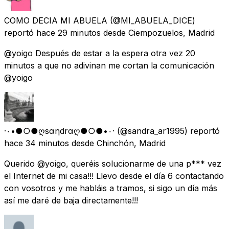
COMO DECIA MI ABUELA
(@MI_ABUELA_DICE)
reportó
hace 29 minutos
desde
Ciempozuelos, Madrid
@yoigo Después de estar a la espera otra vez 20
minutos a que no adivinan me cortan la comunicación
@yoigo
·۰•●○●ღsαηdrαღ●○●•۰·
(@sandra_ar1995) reportó
hace 34 minutos
desde
Chinchón, Madrid
Querido @yoigo, queréis solucionarme de una p*** vez
el Internet de mi casa!!! Llevo desde el día 6 contactando
con vosotros y me habláis a tramos, si sigo un día más
así me daré de baja directamente!!!