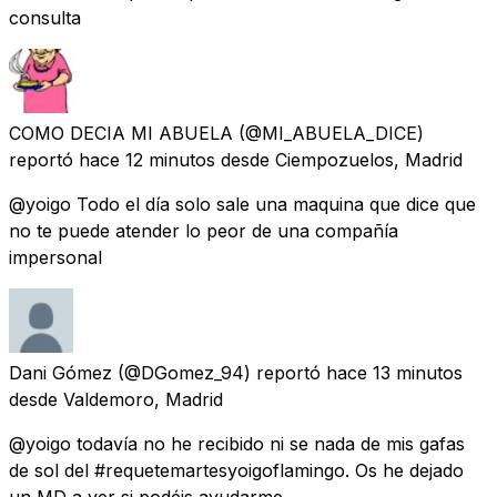
consulta
COMO DECIA MI ABUELA
(@MI_ABUELA_DICE)
reportó
hace 12 minutos
desde
Ciempozuelos, Madrid
@yoigo Todo el día solo sale una maquina que dice que
no te puede atender lo peor de una compañía
impersonal
Dani Gómez
(@DGomez_94) reportó
hace 13 minutos
desde
Valdemoro, Madrid
@yoigo todavía no he recibido ni se nada de mis gafas
de sol del #requetemartesyoigoflamingo. Os he dejado
un MD a ver si podéis ayudarme