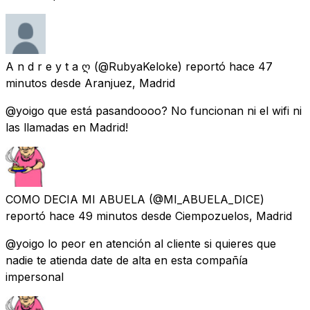
A n d r e y t a ღ
(@RubyaKeloke) reportó
hace 47
minutos
desde
Aranjuez, Madrid
@yoigo que está pasandoooo? No funcionan ni el wifi ni
las llamadas en Madrid!
COMO DECIA MI ABUELA
(@MI_ABUELA_DICE)
reportó
hace 49 minutos
desde
Ciempozuelos, Madrid
@yoigo lo peor en atención al cliente si quieres que
nadie te atienda date de alta en esta compañía
impersonal