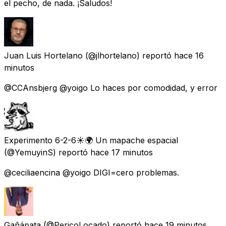
el pecho, de nada. ¡Saludos!
Juan Luis Hortelano
(@jlhortelano) reportó
hace 16
minutos
@CCAnsbjerg @yoigo Lo haces por comodidad, y error
Experimento 6-2-6☀️🌍 Un mapache espacial
(@YemuyinS) reportó
hace 17 minutos
@ceciliaencina @yoigo DIGI=cero problemas.
Gañápata
(@PericoLocado) reportó
hace 19 minutos