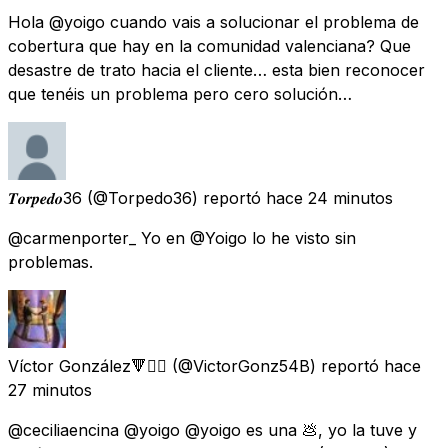
Hola @yoigo cuando vais a solucionar el problema de
cobertura que hay en la comunidad valenciana? Que
desastre de trato hacia el cliente… esta bien reconocer
que tenéis un problema pero cero solución…
𝑻𝒐𝒓𝒑𝒆𝒅𝒐36
(@Torpedo36) reportó
hace 24 minutos
@carmenporter_ Yo en @Yoigo lo he visto sin
problemas.
Víctor González🔻✊🏽
(@VictorGonz54B) reportó
hace
27 minutos
@ceciliaencina @yoigo @yoigo es una 💩, yo la tuve y