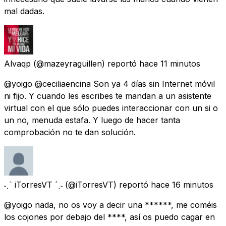
mal dadas.
Alvaqp
(@mazeyraguillen) reportó
hace 11 minutos
@yoigo @ceciliaencina Son ya 4 días sin Internet móvil
ni fijo. Y cuando les escribes te mandan a un asistente
virtual con el que sólo puedes interaccionar con un si o
un no, menuda estafa. Y luego de hacer tanta
comprobación no te dan solución.
˗ˏˋ iTorresVT ´ˎ˗
(@iTorresVT) reportó
hace 16 minutos
@yoigo nada, no os voy a decir una ******, me coméis
los cojones por debajo del ****, así os puedo cagar en