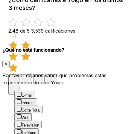
3 meses?
2.48 de 5
3,539 calificaciones
¿Qué no está funcionando?
×
Por favor déjanos saber que problemas estás
experimentando con Yoigo:
E-mail
Internet
Corte Total
Wi-fi
Televisíon
Teléfono