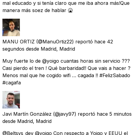
mal educado y si tenía claro que me iba ahora más!Que
manera más soez de hablar 🤮
MANU ORTIZ
(@ManuOrtiz22) reportó
hace 42
segundos
desde
Madrid, Madrid
Muy fuerte lo de @yoigo cuantas horas sin servicio ???
Casi pierdo el tren ! Qué barbaridad!! Que vais a hacer ?
Menos mal que he cogido wifi … cagada !! #FelizSabado
#cagafa
Javi Martín González
(@javy97) reportó
hace 5 minutos
desde
Madrid, Madrid
@Beltsys_dev @yoigo Con respecto a Yoigo y EEUU el