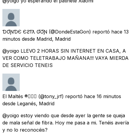
@yoigo yo esperando el patinete Xiaomi
ƊƠƝƊЄ ЄƧƬƛ ƓƠƝ
(@DondeEstaGon) reportó
hace 13
minutos
desde
Madrid, Madrid
@yoigo LLEVO 2 HORAS SIN INTERNET EN CASA, A
VER COMO TELETRABAJO MAÑANA!!! VAYA MIERDA
DE SERVICIO TENEIS
El Maltés ®🏳️‍🌈
(@tony_jrf) reportó
hace 16 minutos
desde
Leganés, Madrid
@yoigo estoy viendo que desde ayer la gente se queja
de mala señal de fibra. Hoy me pasa a mi. Tenéis avería
y no lo reconocéis?