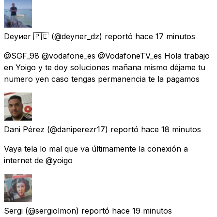
Deyиer 🇵🇪
(@deyner_dz) reportó
hace 17 minutos
@SGF_98 @vodafone_es @VodafoneTV_es Hola trabajo
en Yoigo y te doy soluciones mañana mismo déjame tu
numero yen caso tengas permanencia te la pagamos
Dani Pérez
(@daniperezr17) reportó
hace 18 minutos
Vaya tela lo mal que va últimamente la conexión a
internet de @yoigo
Sergi
(@sergiolmon) reportó
hace 19 minutos