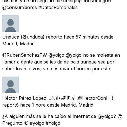
mismos y hazto seguido me cuelga.@consumogob
@consumidores #DatosPersonales
Unduca
(@unduca) reportó
hace 57 minutos
desde
Madrid, Madrid
@RubenSanchezTW @yoigo @yoigo no se molesta en
llamar a gente que se les da de baja aunque sea por
saber los motivos, va a asomar el hocico por esto
Héctor Pérez López 🇪🇸🏳️‍🌈🔻🍏
(@HectorConH_)
reportó
hace 1 hora
desde
Madrid, Madrid
¿A alguien más se le ha caído el Internet de @yoigo? 🤔
Pregunto 🤔 #yoigo #Yoigo