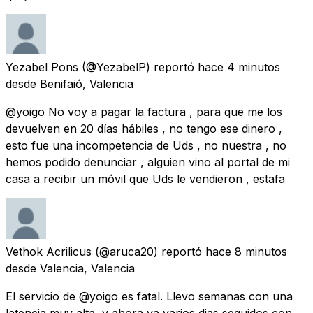
Yezabel Pons
(@YezabelP) reportó
hace 4 minutos
desde
Benifaió, Valencia
@yoigo No voy a pagar la factura , para que me los
devuelven en 20 días hábiles , no tengo ese dinero ,
esto fue una incompetencia de Uds , no nuestra , no
hemos podido denunciar , alguien vino al portal de mi
casa a recibir un móvil que Uds le vendieron , estafa
Vethok Acrilicus
(@aruca20) reportó
hace 8 minutos
desde
Valencia, Valencia
El servicio de @yoigo es fatal. Llevo semanas con una
latencia muy alta, y ahora ya varios dias seguidos con