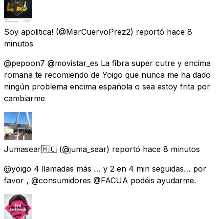
Soy apolitica!
(@MarCuervoPrez2) reportó
hace 8
minutos
@pepoon7 @movistar_es La fibra super cutre y encima
romana te recomiendo de Yoigo que nunca me ha dado
ningún problema encima española o sea estoy frita por
cambiarme
Jumasear🇲🇨
(@juma_sear) reportó
hace 8 minutos
@yoigo 4 llamadas más … y 2 en 4 min seguidas… por
favor , @consumidores @FACUA podéis ayudarme.