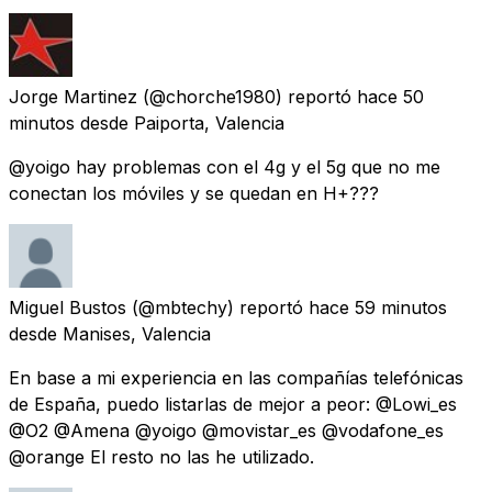
Jorge Martinez
(@chorche1980) reportó
hace 50
minutos
desde
Paiporta, Valencia
@yoigo hay problemas con el 4g y el 5g que no me
conectan los móviles y se quedan en H+???
Miguel Bustos
(@mbtechy) reportó
hace 59 minutos
desde
Manises, Valencia
En base a mi experiencia en las compañías telefónicas
de España, puedo listarlas de mejor a peor: @Lowi_es
@O2 @Amena @yoigo @movistar_es @vodafone_es
@orange El resto no las he utilizado.