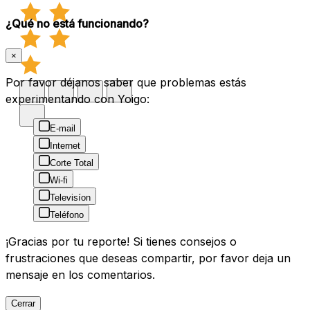
¿Qué no está funcionando?
×
Por favor déjanos saber que problemas estás
experimentando con Yoigo:
E-mail
Internet
Corte Total
Wi-fi
Televisíon
Teléfono
¡Gracias por tu reporte! Si tienes consejos o
frustraciones que deseas compartir, por favor deja un
mensaje en los comentarios.
Cerrar