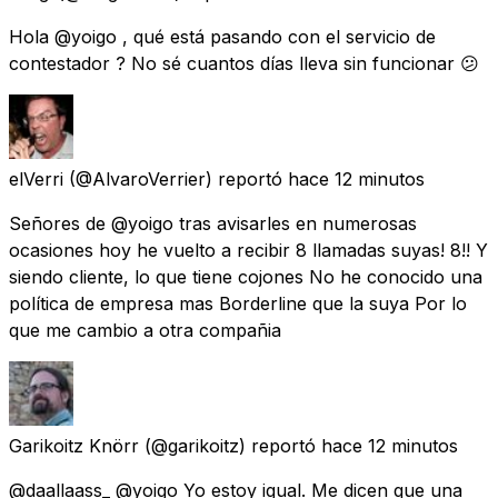
Hola @yoigo , qué está pasando con el servicio de
contestador ? No sé cuantos días lleva sin funcionar 😕
elVerri
(@AlvaroVerrier) reportó
hace 12 minutos
Señores de @yoigo tras avisarles en numerosas
ocasiones hoy he vuelto a recibir 8 llamadas suyas! 8!! Y
siendo cliente, lo que tiene cojones No he conocido una
política de empresa mas Borderline que la suya Por lo
que me cambio a otra compañia
Garikoitz Knörr
(@garikoitz) reportó
hace 12 minutos
@daallaass_ @yoigo Yo estoy igual. Me dicen que una