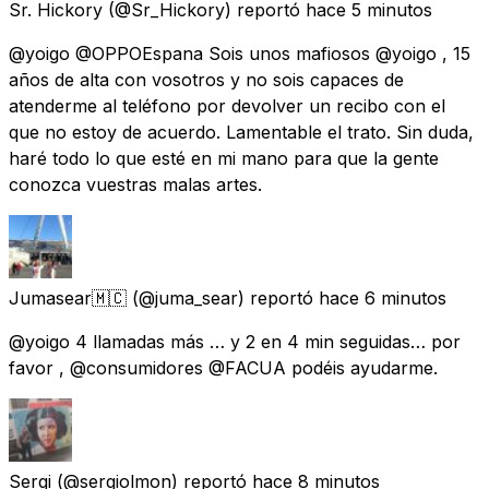
Sr. Hickory
(@Sr_Hickory) reportó
hace 5 minutos
@yoigo @OPPOEspana Sois unos mafiosos @yoigo , 15
años de alta con vosotros y no sois capaces de
atenderme al teléfono por devolver un recibo con el
que no estoy de acuerdo. Lamentable el trato. Sin duda,
haré todo lo que esté en mi mano para que la gente
conozca vuestras malas artes.
Jumasear🇲🇨
(@juma_sear) reportó
hace 6 minutos
@yoigo 4 llamadas más … y 2 en 4 min seguidas… por
favor , @consumidores @FACUA podéis ayudarme.
Sergi
(@sergiolmon) reportó
hace 8 minutos