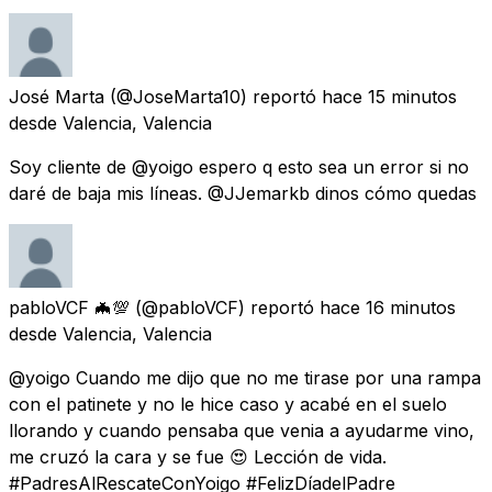
José Marta
(@JoseMarta10) reportó
hace 15 minutos
desde
Valencia, Valencia
Soy cliente de @yoigo espero q esto sea un error si no
daré de baja mis líneas. @JJemarkb dinos cómo quedas
pabloVCF 🦇💯
(@pabloVCF) reportó
hace 16 minutos
desde
Valencia, Valencia
@yoigo Cuando me dijo que no me tirase por una rampa
con el patinete y no le hice caso y acabé en el suelo
llorando y cuando pensaba que venia a ayudarme vino,
me cruzó la cara y se fue 😍 Lección de vida.
#PadresAlRescateConYoigo #FelizDíadelPadre