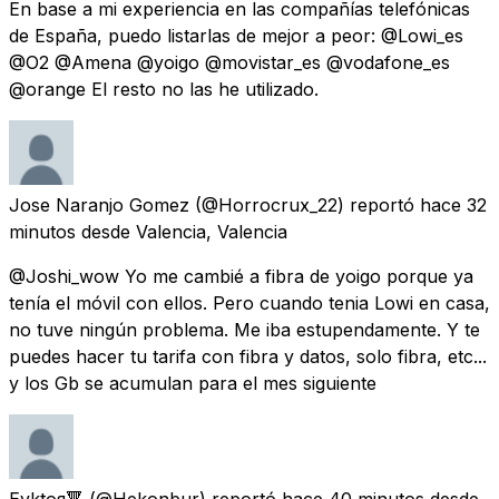
En base a mi experiencia en las compañías telefónicas
de España, puedo listarlas de mejor a peor: @Lowi_es
@O2 @Amena @yoigo @movistar_es @vodafone_es
@orange El resto no las he utilizado.
Jose Naranjo Gomez
(@Horrocrux_22) reportó
hace 32
minutos
desde
Valencia, Valencia
@Joshi_wow Yo me cambié a fibra de yoigo porque ya
tenía el móvil con ellos. Pero cuando tenia Lowi en casa,
no tuve ningún problema. Me iba estupendamente. Y te
puedes hacer tu tarifa con fibra y datos, solo fibra, etc...
y los Gb se acumulan para el mes siguiente
Evktoя🔻
(@Hekonbur) reportó
hace 40 minutos
desde