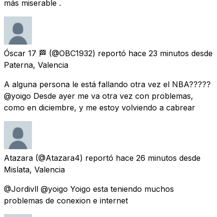
más miserable .
Óscar 17 🏁
(@OBC1932) reportó
hace 23 minutos
desde
Paterna, Valencia
A alguna persona le está fallando otra vez el NBA?????
@yoigo Desde ayer me va otra vez con problemas,
como en diciembre, y me estoy volviendo a cabrear
Atazara
(@Atazara4) reportó
hace 26 minutos
desde
Mislata, Valencia
@Jordivll @yoigo Yoigo esta teniendo muchos
problemas de conexion e internet