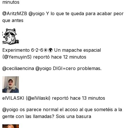
minutos
@AritzMZB @yoigo Y lo que te queda para acabar peor
que antes
Experimento 6-2-6☀️🌍 Un mapache espacial
(@YemuyinS) reportó
hace 12 minutos
@ceciliaencina @yoigo DIGI=cero problemas.
elVILASKI
(@elVilaski) reportó
hace 13 minutos
@yoigo os parece normal el acoso al que sometéis a la
gente con las llamadas? Sois una basura