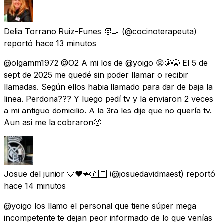
Delia Torrano Ruiz-Funes 🧑‍🍳
(@cocinoterapeuta)
reportó
hace 13 minutos
@olgamm1972 @O2 A mi los de @yoigo 😡🤬😤 El 5 de
sept de 2025 me quedé sin poder llamar o recibir
llamadas. Según ellos habia llamado para dar de baja la
linea. Perdona??? Y luego pedí tv y la enviaron 2 veces
a mi antiguo domicilio. A la 3ra les dije que no quería tv.
Aun asi me la cobraron🤬
Josue del junior 🤍❤️🦈🇦🇹
(@josuedavidmaest) reportó
hace 14 minutos
@yoigo los llamo el personal que tiene súper mega
incompetente te dejan peor informado de lo que venías