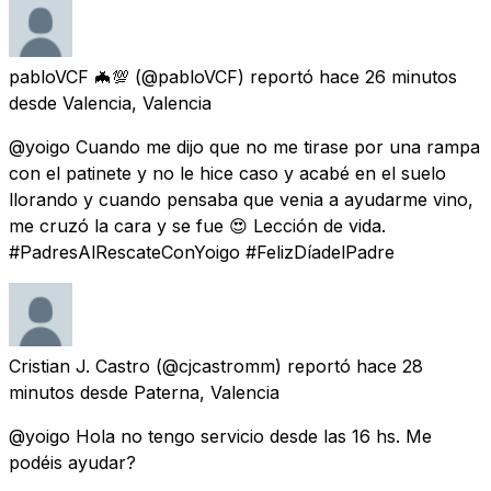
pabloVCF 🦇💯
(@pabloVCF) reportó
hace 26 minutos
desde
Valencia, Valencia
@yoigo Cuando me dijo que no me tirase por una rampa
con el patinete y no le hice caso y acabé en el suelo
llorando y cuando pensaba que venia a ayudarme vino,
me cruzó la cara y se fue 😍 Lección de vida.
#PadresAlRescateConYoigo #FelizDíadelPadre
Cristian J. Castro
(@cjcastromm) reportó
hace 28
minutos
desde
Paterna, Valencia
@yoigo Hola no tengo servicio desde las 16 hs. Me
podéis ayudar?