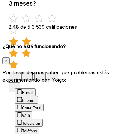
3 meses?
2.48 de 5
3,539 calificaciones
¿Qué no está funcionando?
×
Por favor déjanos saber que problemas estás
experimentando con Yoigo:
E-mail
Internet
Corte Total
Wi-fi
Televisíon
Teléfono