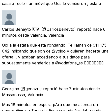
casa a recibir un móvil que Uds le vendieron , estafa
Carlos Beneyto 🇺🇦
(@CarlosBeneyto) reportó
hace 6
minutos
desde
Valencia, Valencia
Ojo a la estafa que está rondando. Te llaman de 911 175
042 indicando que son de @yoigo y quieren hacerte una
oferta… y acaban accediendo a tus datos para
supuestamente venderlos a @vodafone_es 👇🏼👇🏼👇🏼👇🏼
Georgina
(@geoazul) reportó
hace 7 minutos
desde
Massanassa, Valencia
Más 18 minutos en espera pAra que me atienda un
operar @yoigo Tengo la línea cortada No debo nada