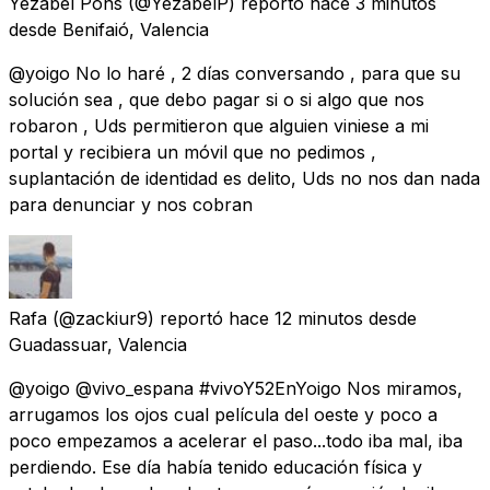
Yezabel Pons
(@YezabelP) reportó
hace 3 minutos
desde
Benifaió, Valencia
@yoigo No lo haré , 2 días conversando , para que su
solución sea , que debo pagar si o si algo que nos
robaron , Uds permitieron que alguien viniese a mi
portal y recibiera un móvil que no pedimos ,
suplantación de identidad es delito, Uds no nos dan nada
para denunciar y nos cobran
Rafa
(@zackiur9) reportó
hace 12 minutos
desde
Guadassuar, Valencia
@yoigo @vivo_espana #vivoY52EnYoigo Nos miramos,
arrugamos los ojos cual película del oeste y poco a
poco empezamos a acelerar el paso...todo iba mal, iba
perdiendo. Ese día había tenido educación física y