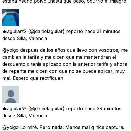
estaba hecho polvo...hasta que pasó, ocurrió el milagro:
🦇aguilar💯
(@jdanielaguilar) reportó
hace 31 minutos
desde
Silla, Valencia
@yoigo despues de los años que llevo con vosotros, me
cambian la tarifa y me dicen que me mantendran el
descuento q tenia aplicado con la anterior tarifa y ahora
de repente me dicen con que no se puede aplicar, muy
mal. Espero que rectifiquen
🦇aguilar💯
(@jdanielaguilar) reportó
hace 39 minutos
desde
Silla, Valencia
@yoigo Lo miré. Pero nada. Menos mal q hice captura.