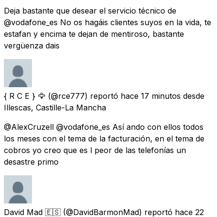
Deja bastante que desear el servicio técnico de
@vodafone_es No os hagáis clientes suyos en la vida, te
estafan y encima te dejan de mentiroso, bastante
vergüenza dais
{ R C E } 🦅
(@rce777) reportó
hace 17 minutos
desde
Illescas, Castille-La Mancha
@AlexCruzell @vodafone_es Así ando con ellos todos
los meses con el tema de la facturación, en el tema de
cobros yo creo que es l peor de las telefonías un
desastre primo
David Mad 🇪🇸
(@DavidBarmonMad) reportó
hace 22