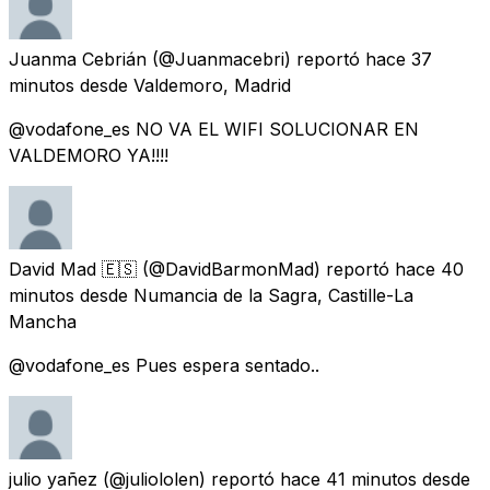
Juanma Cebrián
(@Juanmacebri) reportó
hace 37
minutos
desde
Valdemoro, Madrid
@vodafone_es NO VA EL WIFI SOLUCIONAR EN
VALDEMORO YA!!!!
David Mad 🇪🇸
(@DavidBarmonMad) reportó
hace 40
minutos
desde
Numancia de la Sagra, Castille-La
Mancha
@vodafone_es Pues espera sentado..
julio yañez
(@juliololen) reportó
hace 41 minutos
desde