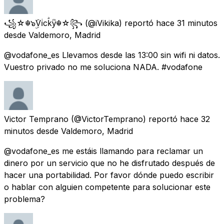
꧁☆☬๖ۣۜViͥckͣyͫ☬☆꧂
(@iVikika) reportó
hace 31 minutos
desde
Valdemoro, Madrid
@vodafone_es Llevamos desde las 13:00 sin wifi ni datos.
Vuestro privado no me soluciona NADA. #vodafone
Victor Temprano
(@VictorTemprano) reportó
hace 32
minutos
desde
Valdemoro, Madrid
@vodafone_es me estáis llamando para reclamar un
dinero por un servicio que no he disfrutado después de
hacer una portabilidad. Por favor dónde puedo escribir
o hablar con alguien competente para solucionar este
problema?