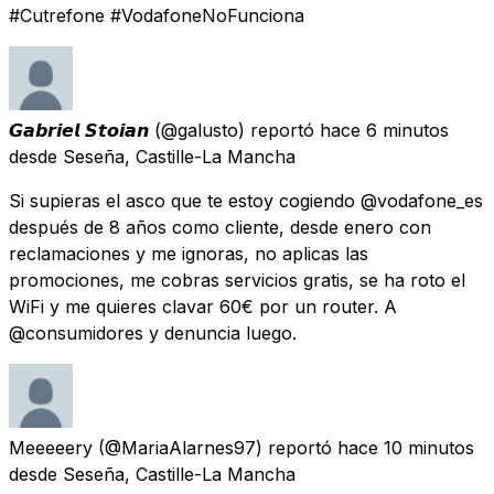
#Cutrefone #VodafoneNoFunciona
𝙂𝙖𝙗𝙧𝙞𝙚𝙡 𝙎𝙩𝙤𝙞𝙖𝙣
(@galusto) reportó
hace 6 minutos
desde
Seseña, Castille-La Mancha
Si supieras el asco que te estoy cogiendo @vodafone_es
después de 8 años como cliente, desde enero con
reclamaciones y me ignoras, no aplicas las
promociones, me cobras servicios gratis, se ha roto el
WiFi y me quieres clavar 60€ por un router. A
@consumidores y denuncia luego.
Meeeeery
(@MariaAlarnes97) reportó
hace 10 minutos
desde
Seseña, Castille-La Mancha