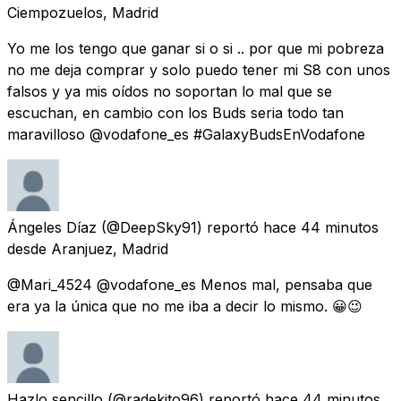
Ciempozuelos, Madrid
Yo me los tengo que ganar si o si .. por que mi pobreza
no me deja comprar y solo puedo tener mi S8 con unos
falsos y ya mis oídos no soportan lo mal que se
escuchan, en cambio con los Buds seria todo tan
maravilloso @vodafone_es #GalaxyBudsEnVodafone
Ángeles Díaz
(@DeepSky91) reportó
hace 44 minutos
desde
Aranjuez, Madrid
@Mari_4524 @vodafone_es Menos mal, pensaba que
era ya la única que no me iba a decir lo mismo. 😀😉
Hazlo sencillo
(@radekito96) reportó
hace 44 minutos