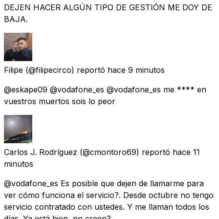
DEJEN HACER ALGÚN TIPO DE GESTIÓN ME DOY DE
BAJA.
Filipe
(@filipecirco) reportó
hace 9 minutos
@eskape09 @vodafone_es @vodafone_es me **** en
vuestros muertos sois lo peor
Carlos J. Rodríguez
(@cmontoro69) reportó
hace 11
minutos
@vodafone_es Es posible que dejen de llamarme para
ver cómo funciona el servicio?. Desde octubre no tengo
servicio contratado con ustedes. Y me llaman todos los
días. Ya está bien, no creen?