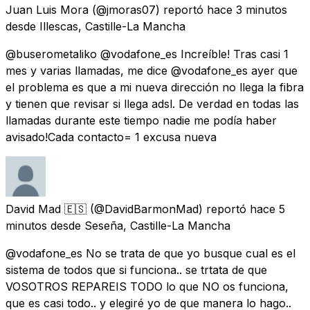
Juan Luis Mora
(@jmoras07) reportó
hace 3 minutos
desde
Illescas, Castille-La Mancha
@buserometaliko @vodafone_es Increíble! Tras casi 1
mes y varias llamadas, me dice @vodafone_es ayer que
el problema es que a mi nueva dirección no llega la fibra
y tienen que revisar si llega adsl. De verdad en todas las
llamadas durante este tiempo nadie me podía haber
avisado!Cada contacto= 1 excusa nueva
David Mad 🇪🇸
(@DavidBarmonMad) reportó
hace 5
minutos
desde
Seseña, Castille-La Mancha
@vodafone_es No se trata de que yo busque cual es el
sistema de todos que si funciona.. se trtata de que
VOSOTROS REPAREIS TODO lo que NO os funciona,
que es casi todo.. y elegiré yo de que manera lo hago..