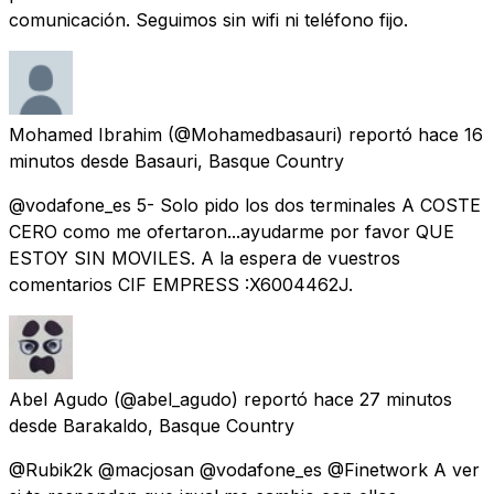
comunicación. Seguimos sin wifi ni teléfono fijo.
Mohamed Ibrahim
(@Mohamedbasauri) reportó
hace 16
minutos
desde
Basauri, Basque Country
@vodafone_es 5- Solo pido los dos terminales A COSTE
CERO como me ofertaron...ayudarme por favor QUE
ESTOY SIN MOVILES. A la espera de vuestros
comentarios CIF EMPRESS :X6004462J.
Abel Agudo
(@abel_agudo) reportó
hace 27 minutos
desde
Barakaldo, Basque Country
@Rubik2k @macjosan @vodafone_es @Finetwork A ver