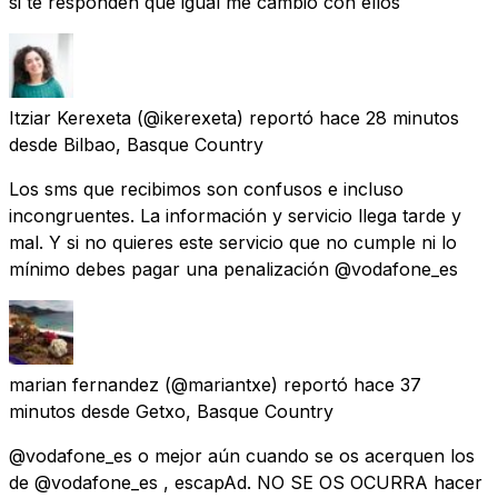
si te responden que igual me cambio con ellos
Itziar Kerexeta
(@ikerexeta) reportó
hace 28 minutos
desde
Bilbao, Basque Country
Los sms que recibimos son confusos e incluso
incongruentes. La información y servicio llega tarde y
mal. Y si no quieres este servicio que no cumple ni lo
mínimo debes pagar una penalización @vodafone_es
marian fernandez
(@mariantxe) reportó
hace 37
minutos
desde
Getxo, Basque Country
@vodafone_es o mejor aún cuando se os acerquen los
de @vodafone_es , escapAd. NO SE OS OCURRA hacer