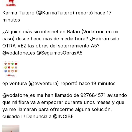
Karma Tuitero
(@KarmaTuitero) reportó
hace 17
minutos
¿Alguien más sin internet en Batán (Vodafone en mi
caso) desde hace más de media hora? ¿Habrán sido
OTRA VEZ las obras del soterramiento A5?
@vodafone_es @SeguimosObrasA5
ep ventura
(@evventura) reportó
hace 18 minutos
@vodafone_es me han llamado de 927684571 avisando
que mi fibra va a empeorar durante unos meses y que
ya me llamaran para ofrecerme alguna solución,
cuidado !!! Denuncia a @INCIBE