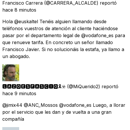
Francisco Carrera
(@CARRERA_ALCALDE) reportó
hace 8 minutos
Hola @euskaltel Tenéis alguien llamando desde
teléfonos vuestros de atención al cliente haciéndose
pasar por el departamento legal de @vodafone_es para
que renueve tarifa. En concreto un señor llamado
Francisco Javier. Si no solucionáis la estafa, ya llamo a
un abogado.
🅻🅰🆉🅾🅴🆂🅵🅰🆂🅲🅸🅾🎗️☣️
(@MiQuerido2) reportó
hace 9 minutos
@jimix44 @ANC_Mossos @vodafone_es Luego, a llorar
por el servicio que les dan y de vuelta a una gran
compañía