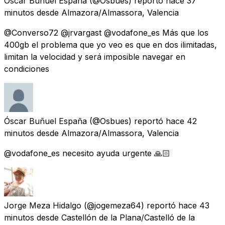
Óscar Buñuel España
(@Osbues) reportó
hace 37
minutos
desde
Almazora/Almassora, Valencia
@Converso72 @jrvargast @vodafone_es Más que los
400gb el problema que yo veo es que en dos ilimitadas,
limitan la velocidad y será imposible navegar en
condiciones
Óscar Buñuel España
(@Osbues) reportó
hace 42
minutos
desde
Almazora/Almassora, Valencia
@vodafone_es necesito ayuda urgente 🙏🏻
Jorge Meza Hidalgo
(@jogemeza64) reportó
hace 43
minutos
desde
Castellón de la Plana/Castelló de la