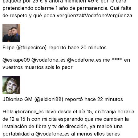
paquete por 25 € y ahora memeten 49 € por la cara
pretendiendo colarme 1 año de permanencia. Qué falta
de respeto y qué poca vergüenza#VodafoneVergüenza
Filipe
(@filipecirco) reportó
hace 20 minutos
@eskape09 @vodafone_es @vodafone_es me **** en
vuestros muertos sois lo peor
JDioniso GM
(@eldioni88) reportó
hace 22 minutos
Hola @orange_es llevo desde el día 15, en franja horaria
de 12 a 15 h con mi cita esperando que me cambien la
instalación de fibra y tv de dirección, ya realicé una
portabilidad a @vodafone_es al menos ellos tienes