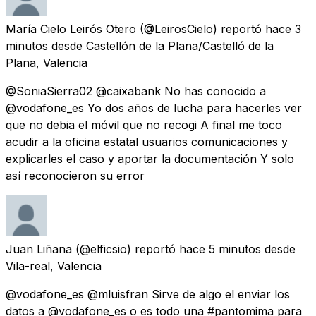
María Cielo Leirós Otero
(@LeirosCielo) reportó
hace 3
minutos
desde
Castellón de la Plana/Castelló de la
Plana, Valencia
@SoniaSierra02 @caixabank No has conocido a
@vodafone_es Yo dos años de lucha para hacerles ver
que no debia el móvil que no recogi A final me toco
acudir a la oficina estatal usuarios comunicaciones y
explicarles el caso y aportar la documentación Y solo
así reconocieron su error
Juan Liñana
(@elficsio) reportó
hace 5 minutos
desde
Vila-real, Valencia
@vodafone_es @mluisfran Sirve de algo el enviar los
datos a @vodafone_es o es todo una #pantomima para