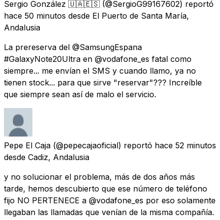
Sergio González 🇺🇦🇪🇸
(@SergioG99167602) reportó
hace 50 minutos
desde
El Puerto de Santa María,
Andalusia
La prereserva del @SamsungEspana
#GalaxyNote20Ultra en @vodafone_es fatal como
siempre... me envían el SMS y cuando llamo, ya no
tienen stock... para que sirve "reservar"??? Increíble
que siempre sean así de malo el servicio.
Pepe El Caja
(@pepecajaoficial) reportó
hace 52 minutos
desde
Cadiz, Andalusia
y no solucionar el problema, más de dos años más
tarde, hemos descubierto que ese número de teléfono
fijo NO PERTENECE a @vodafone_es por eso solamente
llegaban las llamadas que venían de la misma compañía.