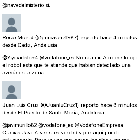
@navedelmisterio si.
Rocio Murod
(@primavera1987) reportó
hace 4 minutos
desde
Cadiz, Andalusia
@Yiyicadista94 @vodafone_es No ni a mi. A mi me lo dijo
el robot este que te atiende que habían detectado una
avería en la zona
Juan Luis Cruz
(@JuanluCruz1) reportó
hace 8 minutos
desde
El Puerto de Santa María, Andalusia
@javimurillo82 @vodafone_es @VodafoneEmpresa
Gracias Javi. A ver si es verdad y por aquí puedo
solucionarlo. Porque veo que pasan los días y no me