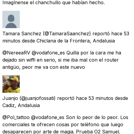
Imagínense el chanchullo que habían hecho.
Tamara Sanchez
(@TamaraSaanchez) reportó
hace 53
minutos
desde
Chiclana de la Frontera, Andalusia
@NereeaRV @vodafone_es Quilla por la cara me ha
dejado sin wiffi en serio, si me iba mal con el router
antigüo, peor me va con este nuevo
Juanjo
(@juanjofossati) reportó
hace 53 minutos
desde
Cadiz, Andalusia
@Pol_tattoo @vodafone_es Son lo peor de lo peor. Los
comerciales te ofrecen cosas por teléfono que luego
desaparecen por arte de magia. Prueba O2 Samuel.