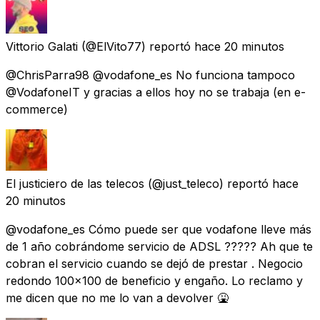
Vittorio Galati
(@ElVito77) reportó
hace 20 minutos
@ChrisParra98 @vodafone_es No funciona tampoco
@VodafoneIT y gracias a ellos hoy no se trabaja (en e-
commerce)
El justiciero de las telecos
(@just_teleco) reportó
hace
20 minutos
@vodafone_es Cómo puede ser que vodafone lleve más
de 1 año cobrándome servicio de ADSL ????? Ah que te
cobran el servicio cuando se dejó de prestar . Negocio
redondo 100x100 de beneficio y engaño. Lo reclamo y
me dicen que no me lo van a devolver 🤮