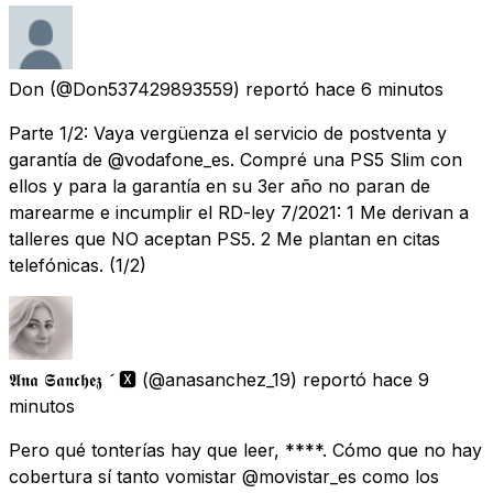
Don
(@Don537429893559) reportó
hace 6 minutos
Parte 1/2: Vaya vergüenza el servicio de postventa y
garantía de @vodafone_es. Compré una PS5 Slim con
ellos y para la garantía en su 3er año no paran de
marearme e incumplir el RD-ley 7/2021: 1 Me derivan a
talleres que NO aceptan PS5. 2 Me plantan en citas
telefónicas. (1/2)
𝕬𝖓𝖆 𝕾𝖆𝖓𝖈𝖍𝖊𝖟  🆇
(@anasanchez_19) reportó
hace 9
minutos
Pero qué tonterías hay que leer, ****. Cómo que no hay
cobertura sí tanto vomistar @movistar_es como los