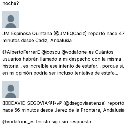
noche?
JM Espinosa Quintana
(@JMEQCadiz) reportó
hace 47
minutos
desde
Cadiz, Andalusia
@AlbertoFerrerE @jcoscu @vodafone_es Cuántos
usuarios habrán llamado a mi despacho con la misma
historia... es increíble ese intento de estafar... porque si,
en mi opinión podría ser incluso tentativa de estafa...
🏳️‍🌈💜DAVID SEGOVIA💜🏳️‍🌈
(@dsegoviaatienza) reportó
hace 56 minutos
desde
Jerez de la Frontera, Andalusia
@vodafone_es Insisto sigo sin respuesta