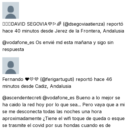
🏳️‍🌈💜DAVID SEGOVIA💜🏳️‍🌈
(@dsegoviaatienza) reportó
hace 40 minutos
desde
Jerez de la Frontera, Andalusia
@vodafone_es Os envié md esta mañana y sigo sin
respuesta
Fernando ❤💛💜
(@ferigartuguti) reportó
hace 46
minutos
desde
Cadiz, Andalusia
@ascendentecreti @vodafone_es Bueno a lo mejor se
ha caido la red hoy por lo que sea... Pero vaya que a mi
se me desconecta todas las noches una hora
aproximadamente ¿Tiene el wifi toque de queda o esque
se trasmite el covid por sus hondas cuando es de