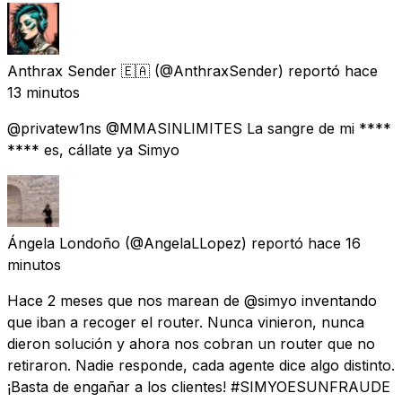
Anthrax Sender 🇪🇦
(@AnthraxSender) reportó
hace
13 minutos
@privatew1ns @MMASINLIMITES La sangre de mi ****
**** es, cállate ya Simyo
Ángela Londoño
(@AngelaLLopez) reportó
hace 16
minutos
Hace 2 meses que nos marean de @simyo inventando
que iban a recoger el router. Nunca vinieron, nunca
dieron solución y ahora nos cobran un router que no
retiraron. Nadie responde, cada agente dice algo distinto.
¡Basta de engañar a los clientes! #SIMYOESUNFRAUDE