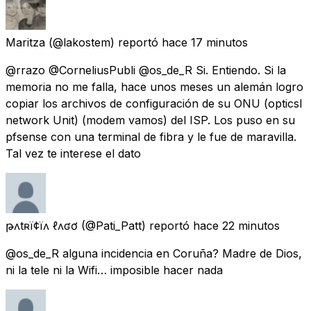
Maritza
(@lakostem) reportó
hace 17 minutos
@rrazo @CorneliusPubli @os_de_R Si. Entiendo. Si la
memoria no me falla, hace unos meses un alemán logro
copiar los archivos de configuración de su ONU (opticsl
network Unit) (modem vamos) del ISP. Los puso en su
pfsense con una terminal de fibra y le fue de maravilla.
Tal vez te interese el dato
թʌtʀï¢ïʌ ℓʌʛơ
(@Pati_Patt) reportó
hace 22 minutos
@os_de_R alguna incidencia en Coruña? Madre de Dios,
ni la tele ni la Wifi… imposible hacer nada