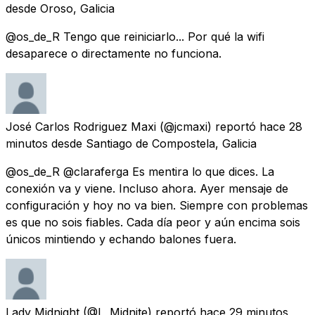
desde
Oroso, Galicia
@os_de_R Tengo que reiniciarlo... Por qué la wifi
desaparece o directamente no funciona.
José Carlos Rodriguez Maxi
(@jcmaxi) reportó
hace 28
minutos
desde
Santiago de Compostela, Galicia
@os_de_R @claraferga Es mentira lo que dices. La
conexión va y viene. Incluso ahora. Ayer mensaje de
configuración y hoy no va bien. Siempre con problemas
es que no sois fiables. Cada día peor y aún encima sois
únicos mintiendo y echando balones fuera.
Lady Midnight
(@L_Midnite) reportó
hace 29 minutos