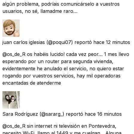
algún problema, podríais comunicárselo a vuestros
usuarios, no sé, llamadme raro…
juan carlos iglesias
(@poqui07) reportó
hace 12 minutos
@os_de_R os habéis lucido! cada vez peor… 1 mes llevo
esperando por un router para segunda vivienda,
evidentemente he anulado el servicio, no quiero estar
rogando por vuestros servicios, hay mil operadoras
encantadas de atenderme
Sara Rodríguez
(@sararg_) reportó
hace 16 minutos
@os_de_R sin internet ni televisión en Pontevedra,
necesito Wi-Fi, llamo al 1449 y me cuelgan... Alguna