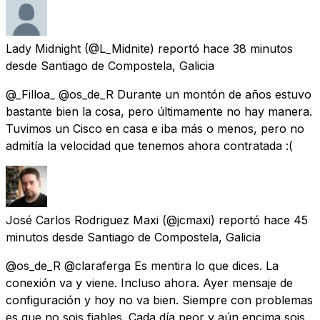
Lady Midnight
(@L_Midnite) reportó
hace 38 minutos
desde
Santiago de Compostela, Galicia
@_Filloa_ @os_de_R Durante un montón de años estuvo
bastante bien la cosa, pero últimamente no hay manera.
Tuvimos un Cisco en casa e iba más o menos, pero no
admitía la velocidad que tenemos ahora contratada :(
José Carlos Rodriguez Maxi
(@jcmaxi) reportó
hace 45
minutos
desde
Santiago de Compostela, Galicia
@os_de_R @claraferga Es mentira lo que dices. La
conexión va y viene. Incluso ahora. Ayer mensaje de
configuración y hoy no va bien. Siempre con problemas
es que no sois fiables. Cada día peor y aún encima sois