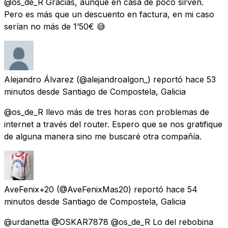
@os_de_R Gracias, aunque en casa de poco sirven.
Pero es más que un descuento en factura, en mi caso
serían no más de 1’50€ 😅
Alejandro Álvarez
(@alejandroalgon_) reportó
hace 53
minutos
desde
Santiago de Compostela, Galicia
@os_de_R llevo más de tres horas con problemas de
internet a través del router. Espero que se nos gratifique
de alguna manera sino me buscaré otra compañía.
AveFenix+20
(@AveFenixMas20) reportó
hace 54
minutos
desde
Santiago de Compostela, Galicia
@urdanetta @OSKAR7878 @os_de_R Lo del rebobina