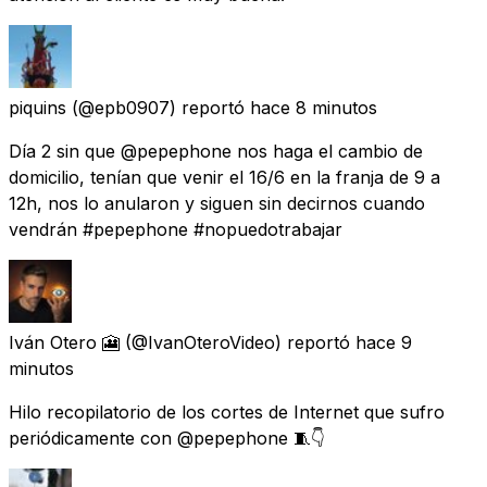
piquins
(@epb0907) reportó
hace 8 minutos
Día 2 sin que @pepephone nos haga el cambio de
domicilio, tenían que venir el 16/6 en la franja de 9 a
12h, nos lo anularon y siguen sin decirnos cuando
vendrán #pepephone #nopuedotrabajar
Iván Otero 🎦
(@IvanOteroVideo) reportó
hace 9
minutos
Hilo recopilatorio de los cortes de Internet que sufro
periódicamente con @pepephone 🧵👇