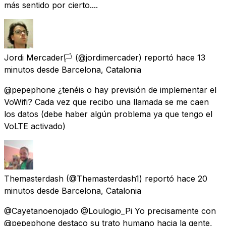
más sentido por cierto....
Jordi Mercader🏳
(@jordimercader) reportó
hace 13
minutos
desde
Barcelona, Catalonia
@pepephone ¿tenéis o hay previsión de implementar el
VoWifi? Cada vez que recibo una llamada se me caen
los datos (debe haber algún problema ya que tengo el
VoLTE activado)
Themasterdash
(@Themasterdash1) reportó
hace 20
minutos
desde
Barcelona, Catalonia
@Cayetanoenojado @Loulogio_Pi Yo precisamente con
@pepephone destaco su trato humano hacia la gente,