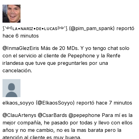
⟆༺ʟᴀ•ɴᴀʀɪᴢ•ᴅᴇ•ʟᴜᴄᴀs༻⟆
(@pim_pam_spank) reportó
hace 6 minutos
@InmaGlezEiris Más de 20 MDs. Y yo tengo chat solo
con el servicio al cliente de Pepephone y la Renfe
irlandesa que tuve que preguntarles por una
cancelación.
elkaos_soyyo
(@ElkaosSoyyo) reportó
hace 7 minutos
@ClauArtenys @CsarBards @pepephone Para mí es la
mejor compañía, he pasado por todas y llevo con ellos
años y no me cambio, no es la mas barata pero la
atención al cliente es muy buena.