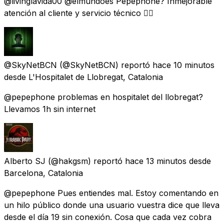
@livinglavida00 @elmundoes Pepephone? Inmejorable
atención al cliente y servicio técnico 👍🏻
@SkyNetBCN
(@SkyNetBCN) reportó
hace 10 minutos
desde
L'Hospitalet de Llobregat, Catalonia
@pepephone problemas en hospitalet del llobregat?
Llevamos 1h sin internet
Alberto SJ
(@hakgsm) reportó
hace 13 minutos
desde
Barcelona, Catalonia
@pepephone Pues entiendes mal. Estoy comentando en
un hilo público donde una usuario vuestra dice que lleva
desde el día 19 sin conexión. Cosa que cada vez cobra