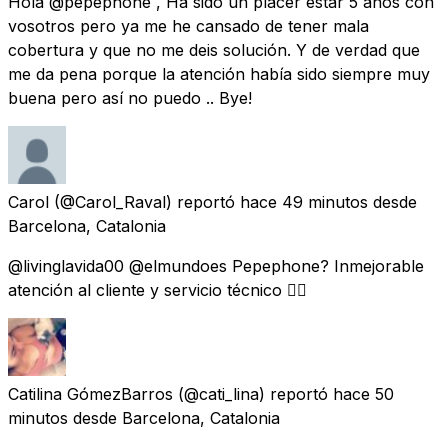
Hola @pepephone , Ha sido un placer estar 5 años con
vosotros pero ya me he cansado de tener mala
cobertura y que no me deis solución. Y de verdad que
me da pena porque la atención había sido siempre muy
buena pero así no puedo .. Bye!
Carol
(@Carol_Raval) reportó
hace 49 minutos
desde
Barcelona, Catalonia
@livinglavida00 @elmundoes Pepephone? Inmejorable
atención al cliente y servicio técnico 👍🏻
Catilina GómezBarros
(@cati_lina) reportó
hace 50
minutos
desde
Barcelona, Catalonia