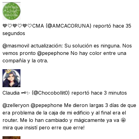
💙🤍💙🤍💙🤍CMA
(@AMCACORUNA) reportó
hace 35
segundos
@masmovil actualización: Su solución es ninguna. Nos
vemos pronto @pepephone No hay color entre una
compañía y la otra.
Claudia 🗝️✨
(@Chocobollit0) reportó
hace 3 minutos
@zelleryon @pepephone Me dieron largas 3 días de que
era problema de la caja de mi edificio y al final era el
router. Me lo han cambiado y mágicamente ya va 🤩
mira que insistí pero erre que erre!