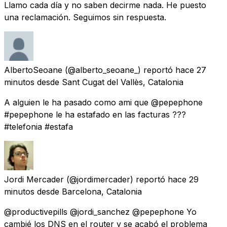
Llamo cada día y no saben decirme nada. He puesto
una reclamación. Seguimos sin respuesta.
AlbertoSeoane
(@alberto_seoane_) reportó
hace 27
minutos
desde
Sant Cugat del Vallès, Catalonia
A alguien le ha pasado como ami que @pepephone
#pepephone le ha estafado en las facturas ???
#telefonia #estafa
Jordi Mercader
(@jordimercader) reportó
hace 29
minutos
desde
Barcelona, Catalonia
@productivepills @jordi_sanchez @pepephone Yo
cambié los DNS en el router y se acabó el problema