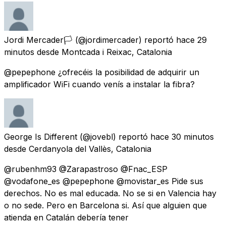
Jordi Mercader🏳
(@jordimercader) reportó
hace 29
minutos
desde
Montcada i Reixac, Catalonia
@pepephone ¿ofrecéis la posibilidad de adquirir un
amplificador WiFi cuando venís a instalar la fibra?
George Is Different
(@jovebl) reportó
hace 30 minutos
desde
Cerdanyola del Vallès, Catalonia
@rubenhm93 @Zarapastroso @Fnac_ESP
@vodafone_es @pepephone @movistar_es Pide sus
derechos. No es mal educada. No se si en Valencia hay
o no sede. Pero en Barcelona si. Así que alguien que
atienda en Catalán debería tener