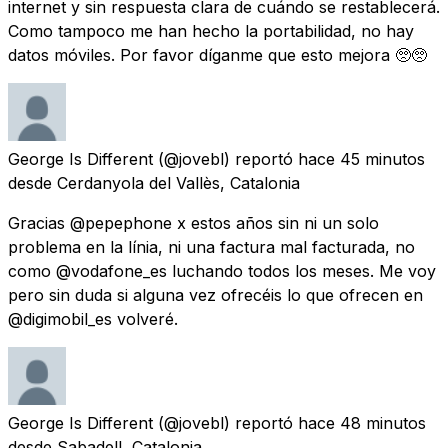
internet y sin respuesta clara de cuándo se restablecerá.
Como tampoco me han hecho la portabilidad, no hay
datos móviles. Por favor díganme que esto mejora 🥺🥺
George Is Different
(@jovebl) reportó
hace 45 minutos
desde
Cerdanyola del Vallès, Catalonia
Gracias @pepephone x estos años sin ni un solo
problema en la línia, ni una factura mal facturada, no
como @vodafone_es luchando todos los meses. Me voy
pero sin duda si alguna vez ofrecéis lo que ofrecen en
@digimobil_es volveré.
George Is Different
(@jovebl) reportó
hace 48 minutos
desde
Sabadell, Catalonia