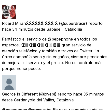
Ricard Milian🎗🎗🎗🎗🎗🎗 🎗🎗🎗 🎗
(@superdracir) reportó
hace 34 minutos
desde
Sabadell, Catalonia
Fantástico el servicio de @pepephone en todos los
aspectos, 👏🏼👏🏼👏🏼👏🏼👏🏼 gran servicio de
atención telefónica y también a través de Twitter. La
única compañía seria y sin engaños, siempre pendientes
de mejorar el servicio y el precio. No os contrato más
porque no se puede.
George Is Different
(@jovebl) reportó
hace 35 minutos
desde
Cerdanyola del Vallès, Catalonia
@pepephone @aresprobo 8h para responder ante un