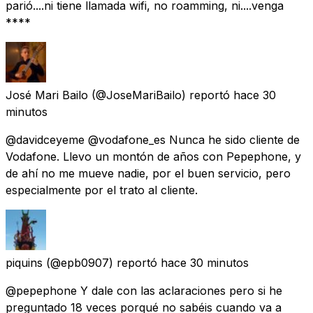
parió....ni tiene llamada wifi, no roamming, ni....venga
****
José Mari Bailo
(@JoseMariBailo) reportó
hace 30
minutos
@davidceyeme @vodafone_es Nunca he sido cliente de
Vodafone. Llevo un montón de años con Pepephone, y
de ahí no me mueve nadie, por el buen servicio, pero
especialmente por el trato al cliente.
piquins
(@epb0907) reportó
hace 30 minutos
@pepephone Y dale con las aclaraciones pero si he
preguntado 18 veces porqué no sabéis cuando va a