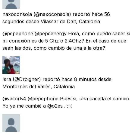
naxoconsola
(@naxoconsola) reportó
hace 56
segundos
desde
Vilassar de Dalt, Catalonia
@pepephone @pepeenergy Hola, como puedo saber si
mi conexión es de 5 Ghz o 2.4Ghz? En el caso de que
sean las dos, como cambio de una a la otra?
Isra
(@Droigner) reportó
hace 8 minutos
desde
Montornès del Vallès, Catalonia
@vaitor84 @pepephone Pues si, una cagada el cambio.
Yo ya me cambié a @o2es . :-(