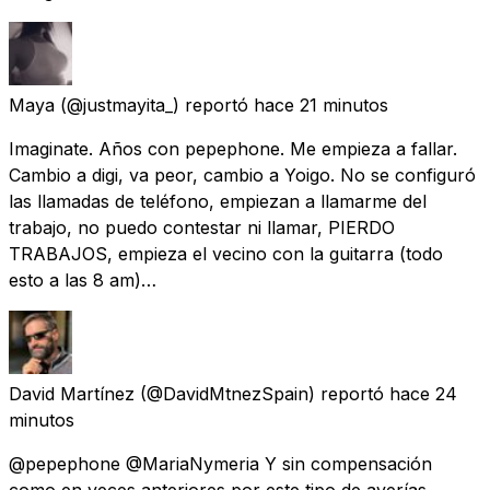
Maya
(@justmayita_) reportó
hace 21 minutos
Imaginate. Años con pepephone. Me empieza a fallar.
Cambio a digi, va peor, cambio a Yoigo. No se configuró
las llamadas de teléfono, empiezan a llamarme del
trabajo, no puedo contestar ni llamar, PIERDO
TRABAJOS, empieza el vecino con la guitarra (todo
esto a las 8 am)…
David Martínez
(@DavidMtnezSpain) reportó
hace 24
minutos
@pepephone @MariaNymeria Y sin compensación
como en veces anteriores por este tipo de averías…