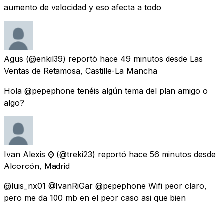
aumento de velocidad y eso afecta a todo
Agus
(@enkil39) reportó
hace 49 minutos
desde
Las
Ventas de Retamosa, Castille-La Mancha
Hola @pepephone tenéis algún tema del plan amigo o
algo?
Ivan Alexis ⌚️
(@treki23) reportó
hace 56 minutos
desde
Alcorcón, Madrid
@luis_nx01 @IvanRiGar @pepephone Wifi peor claro,
pero me da 100 mb en el peor caso asi que bien