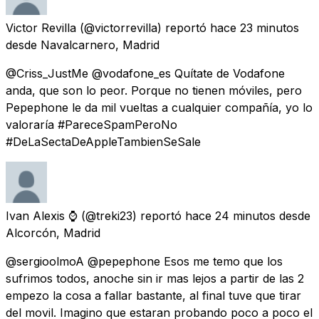
Victor Revilla
(@victorrevilla) reportó
hace 23 minutos
desde
Navalcarnero, Madrid
@Criss_JustMe @vodafone_es Quítate de Vodafone
anda, que son lo peor. Porque no tienen móviles, pero
Pepephone le da mil vueltas a cualquier compañía, yo lo
valoraría #PareceSpamPeroNo
#DeLaSectaDeAppleTambienSeSale
Ivan Alexis ⌚️
(@treki23) reportó
hace 24 minutos
desde
Alcorcón, Madrid
@sergioolmoA @pepephone Esos me temo que los
sufrimos todos, anoche sin ir mas lejos a partir de las 2
empezo la cosa a fallar bastante, al final tuve que tirar
del movil. Imagino que estaran probando poco a poco el