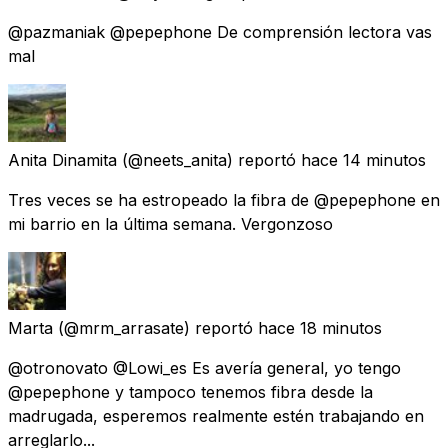
@pazmaniak @pepephone De comprensión lectora vas
mal
Anita Dinamita
(@neets_anita) reportó
hace 14 minutos
Tres veces se ha estropeado la fibra de @pepephone en
mi barrio en la última semana. Vergonzoso
Marta
(@mrm_arrasate) reportó
hace 18 minutos
@otronovato @Lowi_es Es avería general, yo tengo
@pepephone y tampoco tenemos fibra desde la
madrugada, esperemos realmente estén trabajando en
arreglarlo...