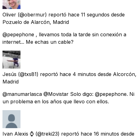
Oliver
(@obermur) reportó
hace 11 segundos
desde
Pozuelo de Alarcón, Madrid
@pepephone , llevamos toda la tarde sin conexión a
internet... Me echas un cable?
Jesús
(@txs81) reportó
hace 4 minutos
desde
Alcorcón,
Madrid
@manumarlasca @Movistar Solo digo: @pepephone. Ni
un problema en los años que llevo con ellos.
Ivan Alexis ⌚️
(@treki23) reportó
hace 16 minutos
desde