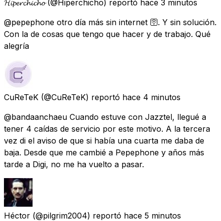
𝓗𝓲𝓹𝓮𝓻𝓬𝓱𝓲𝓬𝓱𝓸
(@Hiperchicho) reportó
hace 3 minutos
@pepephone otro día más sin internet 🛜. Y sin solución.
Con la de cosas que tengo que hacer y de trabajo. Qué
alegría
CuReTeK
(@CuReTeK) reportó
hace 4 minutos
@bandaanchaeu Cuando estuve con Jazztel, llegué a
tener 4 caídas de servicio por este motivo. A la tercera
vez di el aviso de que si había una cuarta me daba de
baja. Desde que me cambié a Pepephone y años más
tarde a Digi, no me ha vuelto a pasar.
Héctor
(@pilgrim2004) reportó
hace 5 minutos