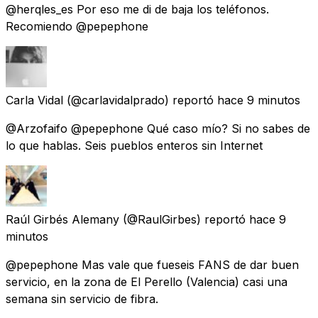
@herqles_es Por eso me di de baja los teléfonos.
Recomiendo @pepephone
Carla Vidal
(@carlavidalprado) reportó
hace 9 minutos
@Arzofaifo @pepephone Qué caso mío? Si no sabes de
lo que hablas. Seis pueblos enteros sin Internet
Raúl Girbés Alemany
(@RaulGirbes) reportó
hace 9
minutos
@pepephone Mas vale que fueseis FANS de dar buen
servicio, en la zona de El Perello (Valencia) casi una
semana sin servicio de fibra.