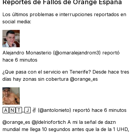
Reportes de Fallos de Orange España
Los últimos problemas e interrupciones reportados en
social media:
Alejandro Monasterio
(@omaralejandrom3) reportó
hace 6 minutos
¿Que pasa con el servicio en Tenerife? Desde hace tres
días hay zonas sin cobertura @orange_es
🄰🄽🅃_🄹 ✌️
(@antolonieto) reportó
hace 6 minutos
@orange_es @jldelriofortich A mi la señal de dazn
mundial me llega 10 segundos antes que la de la 1 UHD,