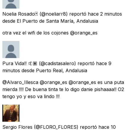
Noelia Rosado🃏
(@noeliarr8) reportó
hace 2 minutos
desde
El Puerto de Santa María, Andalusia
otra vez el wifi de los cojones @orange_es
Pura Vida!! 🤙🏽
(@cadistasalero) reportó
hace 9
minutos
desde
Puerto Real, Andalusia
@Alvaro_Illesca @orange_es @orange_es es una puta
mierda !!!! De buena tinta te lo digo danie pishaaaa!! O2
tengo yo y eso va lindo !!!
Sergio Flores
(@FLORO_FLORES) reportó
hace 10