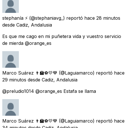
stephanía ⚡
(@stephaniavg_) reportó
hace 28 minutos
desde
Cadiz, Andalusia
Es que me cago en mi puñetera vida y vuestro servicio
de mierda @orange_es
Marco Suárez 👨‍🏫⚽💛💙
(@Laguiamarco) reportó
hace
29 minutos
desde
Cadiz, Andalusia
@preludio1014 @orange_es Estafa se llama
Marco Suárez 👨‍🏫⚽💛💙
(@Laguiamarco) reportó
hace
34 minutos
desde
Cadiz, Andalusia