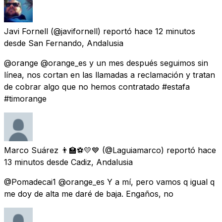
Javi Fornell
(@javifornell) reportó
hace 12 minutos
desde
San Fernando, Andalusia
@orange @orange_es y un mes después seguimos sin
línea, nos cortan en las llamadas a reclamación y tratan
de cobrar algo que no hemos contratado #estafa
#timorange
Marco Suárez 👨‍🏫⚽💛💙
(@Laguiamarco) reportó
hace
13 minutos
desde
Cadiz, Andalusia
@Pomadecai1 @orange_es Y a mí, pero vamos q igual q
me doy de alta me daré de baja. Engaños, no