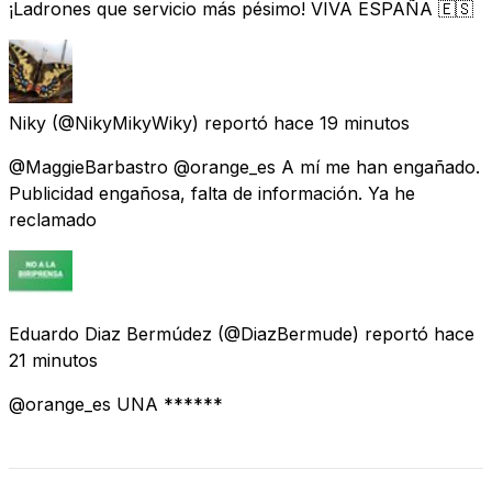
¡Ladrones que servicio más pésimo! VIVA ESPAÑA 🇪🇸
Niky
(@NikyMikyWiky) reportó
hace 19 minutos
@MaggieBarbastro @orange_es A mí me han engañado.
Publicidad engañosa, falta de información. Ya he
reclamado
Eduardo Diaz Bermúdez
(@DiazBermude) reportó
hace
21 minutos
@orange_es UNA ******