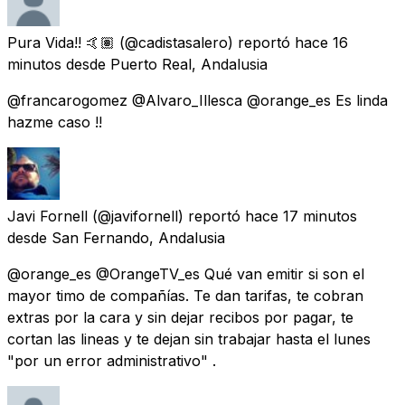
Pura Vida!! 🤙🏽
(@cadistasalero) reportó
hace 16
minutos
desde
Puerto Real, Andalusia
@francarogomez @Alvaro_Illesca @orange_es Es linda
hazme caso !!
Javi Fornell
(@javifornell) reportó
hace 17 minutos
desde
San Fernando, Andalusia
@orange_es @OrangeTV_es Qué van emitir si son el
mayor timo de compañías. Te dan tarifas, te cobran
extras por la cara y sin dejar recibos por pagar, te
cortan las lineas y te dejan sin trabajar hasta el lunes
"por un error administrativo" .