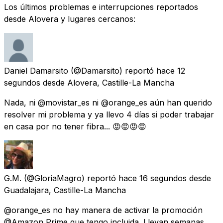
Los últimos problemas e interrupciones reportados
desde Alovera y lugares cercanos:
Daniel Damarsito
(@Damarsito) reportó
hace 12
segundos
desde
Alovera, Castille-La Mancha
Nada, ni @movistar_es ni @orange_es aún han querido
resolver mi problema y ya llevo 4 días si poder trabajar
en casa por no tener fibra... 😡😡😡😡
G.M.
(@GloriaMagro) reportó
hace 16 segundos
desde
Guadalajara, Castille-La Mancha
@orange_es no hay manera de activar la promoción
@Amazon Prime que tengo incluida. Llevan semanas