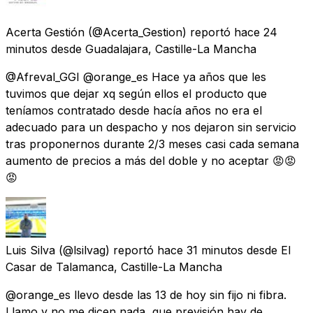
Acerta Gestión
(@Acerta_Gestion) reportó
hace 24
minutos
desde
Guadalajara, Castille-La Mancha
@Afreval_GGI @orange_es Hace ya años que les
tuvimos que dejar xq según ellos el producto que
teníamos contratado desde hacía años no era el
adecuado para un despacho y nos dejaron sin servicio
tras proponernos durante 2/3 meses casi cada semana
aumento de precios a más del doble y no aceptar 😡😡
😡
Luis Silva
(@lsilvag) reportó
hace 31 minutos
desde
El
Casar de Talamanca, Castille-La Mancha
@orange_es llevo desde las 13 de hoy sin fijo ni fibra.
Llamo y no me dicen nada, que previsión hay de