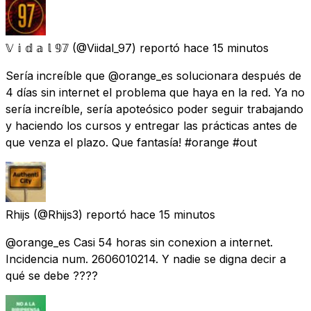
𝕍 𝕚 𝕕 𝕒 𝕝 𝟡𝟟
(@Viidal_97) reportó
hace 15 minutos
Sería increíble que @orange_es solucionara después de
4 días sin internet el problema que haya en la red. Ya no
sería increíble, sería apoteósico poder seguir trabajando
y haciendo los cursos y entregar las prácticas antes de
que venza el plazo. Que fantasía! #orange #out
Rhijs
(@Rhijs3) reportó
hace 15 minutos
@orange_es Casi 54 horas sin conexion a internet.
Incidencia num. 2606010214. Y nadie se digna decir a
qué se debe ????