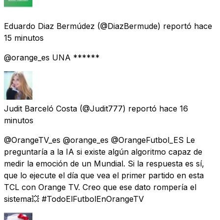
Eduardo Diaz Bermúdez
(@DiazBermude) reportó
hace
15 minutos
@orange_es UNA ******
Judit Barceló Costa
(@Judit777) reportó
hace 16
minutos
@OrangeTV_es @orange_es @OrangeFutbol_ES Le
preguntaría a la IA si existe algún algoritmo capaz de
medir la emoción de un Mundial. Si la respuesta es sí,
que lo ejecute el día que vea el primer partido en esta
TCL con Orange TV. Creo que ese dato rompería el
sistema💥 #TodoElFutbolEnOrangeTV