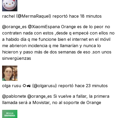
rachel
(@MermaRaquel) reportó
hace 18 minutos
@orange_es @XiaomiEspana Orange es de lo peor no
contraten nada con estos ,desde q empecé con ellos no
a habido día q me funcione bien el internet en el móvil
me abrieron incidencia q me llamarían y nunca lo
hicieron y paso más de dos semanas de eso .son unos
sinvergüenzas
olga rusu 🌻🚜
(@olgarusu) reportó
hace 23 minutos
@pablonete @orange_es Si vuelve a fallar, la primera
llamada será a Movistar, no al soporte de Orange