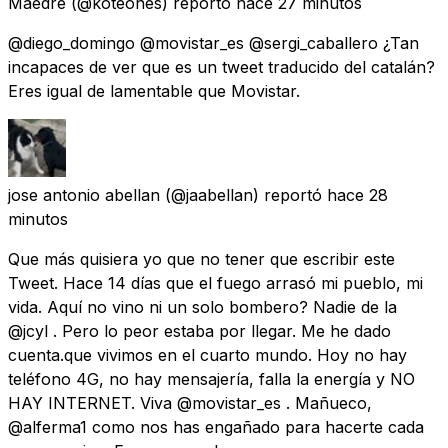
Maedre
(@koteones) reportó
hace 27 minutos
@diego_domingo @movistar_es @sergi_caballero ¿Tan
incapaces de ver que es un tweet traducido del catalán?
Eres igual de lamentable que Movistar.
jose antonio abellan
(@jaabellan) reportó
hace 28
minutos
Que más quisiera yo que no tener que escribir este
Tweet. Hace 14 días que el fuego arrasó mi pueblo, mi
vida. Aquí no vino ni un solo bombero? Nadie de la
@jcyl . Pero lo peor estaba por llegar. Me he dado
cuenta.que vivimos en el cuarto mundo. Hoy no hay
teléfono 4G, no hay mensajería, falla la energía y NO
HAY INTERNET. Viva @movistar_es . Mañueco,
@alferma1 como nos has engañado para hacerte cada