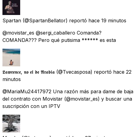
Spartan
(@SpartanBellator) reportó
hace 19 minutos
@movistar_es @sergi_caballero Comanda?
COMANDA??? Pero qué putisima ****** es esta
𝕷𝖆𝖜𝖗𝖊𝖓𝖈𝖊, 𝖓𝖔 𝖊𝖑 𝖉𝖊 𝕬𝖗𝖆𝖇𝖎𝖆
(@Tvecasposa) reportó
hace 22
minutos
@MariaMu24417972 Una razón más para dame de baja
del contrato con Movistar (@movistar_es) y buscar una
suscripción con un IPTV