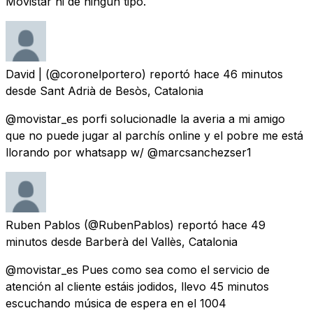
Movistar ni de ningún tipo.
David |
(@coronelportero) reportó
hace 46 minutos
desde
Sant Adrià de Besòs, Catalonia
@movistar_es porfi solucionadle la averia a mi amigo
que no puede jugar al parchís online y el pobre me está
llorando por whatsapp w/ @marcsanchezser1
Ruben Pablos
(@RubenPablos) reportó
hace 49
minutos
desde
Barberà del Vallès, Catalonia
@movistar_es Pues como sea como el servicio de
atención al cliente estáis jodidos, llevo 45 minutos
escuchando música de espera en el 1004