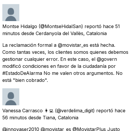
Montse Hidalgo
(@MontseHidalSan) reportó
hace 51
minutos
desde
Cerdanyola del Vallès, Catalonia
La reclamación formal a @movistar_es está hecha.
Como tantas veces, los clientes somos quienes debemos
gestionar cualquier error. En este caso, el @govern
modificó condiciones en favor de la ciudadanía por
#EstadoDeAlarma No me valen otros argumentos. No
está "bien cobrado".
Vanessa Carrasco 👩‍💻
(@verdelima_digit) reportó
hace
56 minutos
desde
Tiana, Catalonia
@innovaser2010 @movistar_es @MovistarPlus Justo