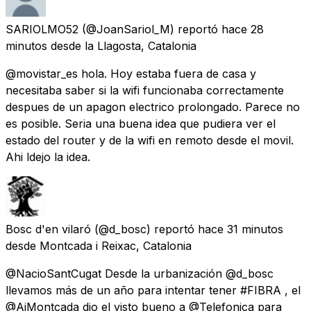
SARIOLMO52
(@JoanSariol_M) reportó
hace 28
minutos
desde
la Llagosta, Catalonia
@movistar_es hola. Hoy estaba fuera de casa y
necesitaba saber si la wifi funcionaba correctamente
despues de un apagon electrico prolongado. Parece no
es posible. Seria una buena idea que pudiera ver el
estado del router y de la wifi en remoto desde el movil.
Ahi ldejo la idea.
Bosc d'en vilaró
(@d_bosc) reportó
hace 31 minutos
desde
Montcada i Reixac, Catalonia
@NacioSantCugat Desde la urbanización @d_bosc
llevamos más de un año para intentar tener #FIBRA , el
@AjMontcada dio el visto bueno a @Telefonica para