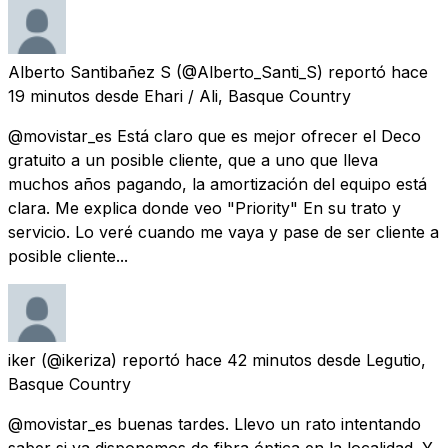
Alberto Santibañez S
(@Alberto_Santi_S) reportó
hace
19 minutos
desde
Ehari / Ali, Basque Country
@movistar_es Está claro que es mejor ofrecer el Deco
gratuito a un posible cliente, que a uno que lleva
muchos años pagando, la amortización del equipo está
clara. Me explica donde veo "Priority" En su trato y
servicio. Lo veré cuando me vaya y pase de ser cliente a
posible cliente...
iker
(@ikeriza) reportó
hace 42 minutos
desde
Legutio,
Basque Country
@movistar_es buenas tardes. Llevo un rato intentando
saber si ya disponemos de fibra óptica en la localidad. Y