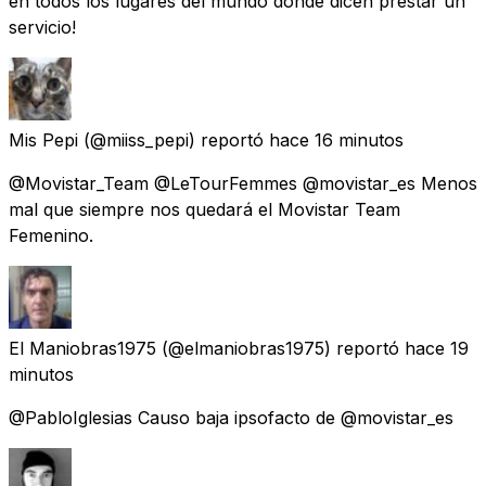
en todos los lugares del mundo donde dicen prestar un
servicio!
Mis Pepi
(@miiss_pepi) reportó
hace 16 minutos
@Movistar_Team @LeTourFemmes @movistar_es Menos
mal que siempre nos quedará el Movistar Team
Femenino.
El Maniobras1975
(@elmaniobras1975) reportó
hace 19
minutos
@PabloIglesias Causo baja ipsofacto de @movistar_es