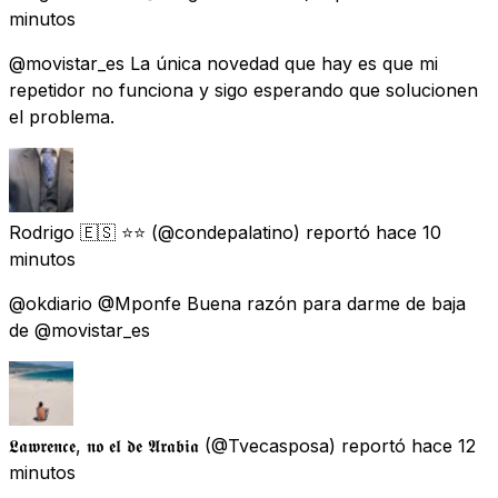
minutos
@movistar_es La única novedad que hay es que mi
repetidor no funciona y sigo esperando que solucionen
el problema.
Rodrigo 🇪🇸 ⭐️⭐️
(@condepalatino) reportó
hace 10
minutos
@okdiario @Mponfe Buena razón para darme de baja
de @movistar_es
𝕷𝖆𝖜𝖗𝖊𝖓𝖈𝖊, 𝖓𝖔 𝖊𝖑 𝖉𝖊 𝕬𝖗𝖆𝖇𝖎𝖆
(@Tvecasposa) reportó
hace 12
minutos