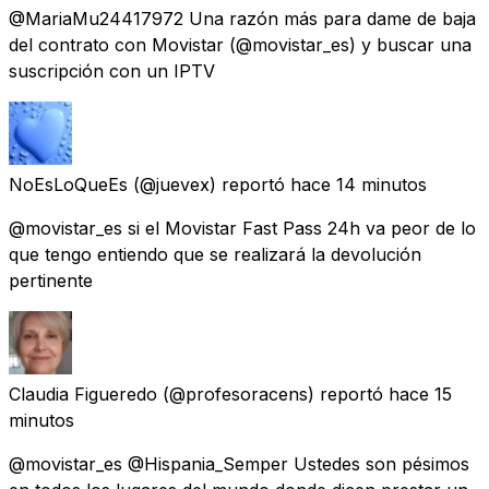
@MariaMu24417972 Una razón más para dame de baja
del contrato con Movistar (@movistar_es) y buscar una
suscripción con un IPTV
NoEsLoQueEs
(@juevex) reportó
hace 14 minutos
@movistar_es si el Movistar Fast Pass 24h va peor de lo
que tengo entiendo que se realizará la devolución
pertinente
Claudia Figueredo
(@profesoracens) reportó
hace 15
minutos
@movistar_es @Hispania_Semper Ustedes son pésimos