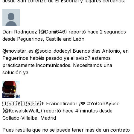
desde San Lorenzo de El Escorial y lugares cercanos:
Dani Rodriguez
(@Danii646) reportó
hace 2 segundos
desde
Peguerinos, Castille and León
@movistar_es @sodio_dodecyl Buenos días Antonio, en
Peguerinos habéis pasado ya el aviso? estamos
prácticamente incomunicados. Necesitamos una
solución ya
🇺🇦🇺🇦🇺🇦🇪🇦✝️ Francotirador /💙 #YoConAyuso
(@KowalskiWalt_) reportó
hace 4 minutos
desde
Collado-Villalba, Madrid
Pues resulta que no se puede tener más de un contrato