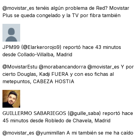
@movistar_es tenéis algún problema de Red? Movistar
Plus se queda congelado y la TV por fibra también
JPM99
(@Elarkerorojo9) reportó
hace 43 minutos
desde
Collado-Villalba, Madrid
@MovistarEstu @morabancandorra @movistar_es Y por
cierto Douglas, Kadji FUERA y con eso fichas al
metepuntos, CABEZA HOSTIA
𝖦𝖴𝖨𝖫𝖫𝖤𝖱𝖬𝖮 𝖲𝖠𝖡𝖠𝖱𝖨𝖤𝖦𝖮𝖲
(@guille_saba) reportó
hace
45 minutos
desde
Robledo de Chavela, Madrid
@movistar_es @yumimillan A mi también se me ha caído