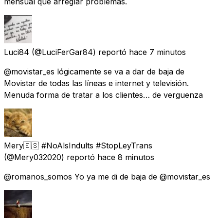
mensual que arreglar problemas.
Luci84
(@LuciFerGar84) reportó
hace 7 minutos
@movistar_es lógicamente se va a dar de baja de
Movistar de todas las líneas e internet y televisión.
Menuda forma de tratar a los clientes… de verguenza
Mery🇪🇸 #NoAlsIndults #StopLeyTrans
(@Mery032020) reportó
hace 8 minutos
@romanos_somos Yo ya me di de baja de @movistar_es