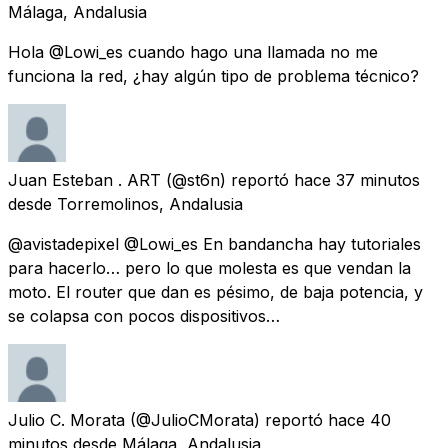
Málaga, Andalusia
Hola @Lowi_es cuando hago una llamada no me
funciona la red, ¿hay algún tipo de problema técnico?
Juan Esteban . ART
(@st6n) reportó
hace 37 minutos
desde
Torremolinos, Andalusia
@avistadepixel @Lowi_es En bandancha hay tutoriales
para hacerlo… pero lo que molesta es que vendan la
moto. El router que dan es pésimo, de baja potencia, y
se colapsa con pocos dispositivos…
Julio C. Morata
(@JulioCMorata) reportó
hace 40
minutos
desde
Málaga, Andalusia