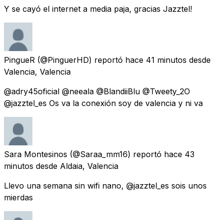
Y se cayó el internet a media paja, gracias Jazztel!
PingueR
(@PinguerHD) reportó
hace 41 minutos
desde
Valencia, Valencia
@adry45oficial @neeala @BlandiiBlu @Tweety_2O
@jazztel_es Os va la conexión soy de valencia y ni va
Sara Montesinos
(@Saraa_mm16) reportó
hace 43
minutos
desde
Aldaia, Valencia
Llevo una semana sin wifi nano, @jazztel_es sois unos
mierdas