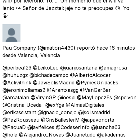
wifi) por teléfono: Yo: ... Un momento que el wifi va
lento 👀 Señor de Jazztel: jeje no te preocupes 🙃. Yo:
😬
Pau Company
(@imation4430) reportó
hace 16 minutos
desde
Valencia, Valencia
@perbea123 @LeikoLeo @juanjosantana @amagrosa
@huhuzgz @bichadecampo @AlbertoAlcocer
@Activithink @JaviSolisMadrid @PymesUnidasEs
@jeronimollamas2 @Arantxasgg @VanGarBar
@arcatalan @ViryinGP @ioespi @MayLopezEs @speivon
@Cristina_Uceda_ @exYge @AlmasDigitales
@erikassistant @ignacio_conejo @jsolismadrid
@PazRousseau @CrisBallesterM @japavonorta
@PacuaD @javifelices @CodeserInfo @juancha63
@hola @Alejandro_Novas @Juanetudo @akademus