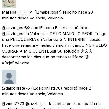
Maraba 🇪🇦🇪🇦
(@mabellogar) reportó
hace 20
minutos
desde
Valencia, Valencia
@jazztel_es @XiaomiEspana El servicio técnico
@jazztel_es en Valencia... DE LO MALO LO PEOR. Tengo
una PELUQUERIA en Valencia SIN INTERNET desde
hace una semana y media. Llamo y ni caso... NO PUEDO
COBRAR A MIS CLIENTES!!!! Su solución 😡😡😡
descontarme los días que no tengo teléfono 😡
#BajaEnJazztel
@dalconliste76
(@dalconliste76) reportó
hace 21
minutos
desde
Valencia, Valencia
@vmm7773 @jazztel_es Jazztel la peor compañía en