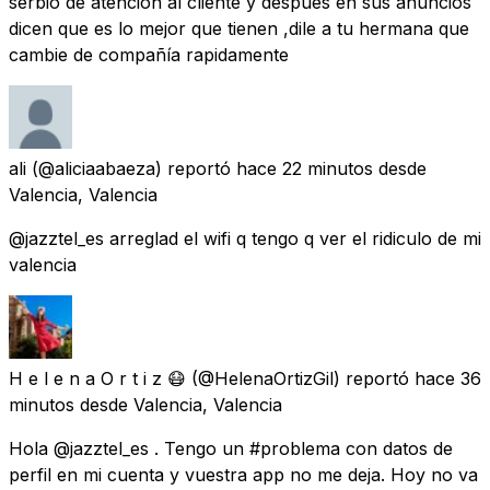
serbio de atención al cliente y después en sus anuncios
dicen que es lo mejor que tienen ,dile a tu hermana que
cambie de compañía rapidamente
ali
(@aliciaabaeza) reportó
hace 22 minutos
desde
Valencia, Valencia
@jazztel_es arreglad el wifi q tengo q ver el ridiculo de mi
valencia
H e l e n a O r t i z 😷
(@HelenaOrtizGil) reportó
hace 36
minutos
desde
Valencia, Valencia
Hola @jazztel_es . Tengo un #problema con datos de
perfil en mi cuenta y vuestra app no me deja. Hoy no va