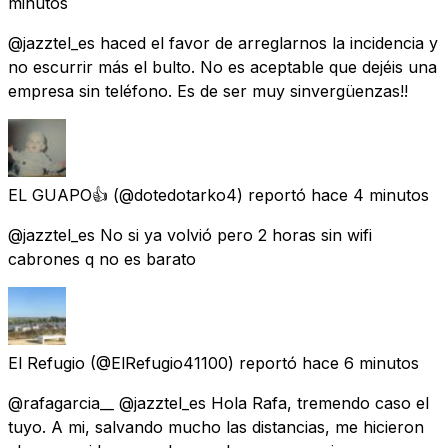
minutos
@jazztel_es haced el favor de arreglarnos la incidencia y
no escurrir más el bulto. No es aceptable que dejéis una
empresa sin teléfono. Es de ser muy sinvergüenzas!!
EL GUAPO👍
(@dotedotarko4) reportó
hace 4 minutos
@jazztel_es No si ya volvió pero 2 horas sin wifi
cabrones q no es barato
El Refugio
(@ElRefugio41100) reportó
hace 6 minutos
@rafagarcia__ @jazztel_es Hola Rafa, tremendo caso el
tuyo. A mi, salvando mucho las distancias, me hicieron