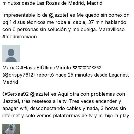
minutos
desde
Las Rozas de Madrid, Madrid
Impresentable lo de @jazztel_es Me quedo sin conexión
pq 1 d sus técnicos me roba el cable, 37 min hablando
con 6 personas sin solución y me cuelga. Maravilloso
#modoironiaon
MaríaC #HastaElÚltimoMinuto 💙💙💙💛💛💛
(@crispy7612) reportó
hace 25 minutos
desde
Leganés,
Madrid
@Serxaa92 @jazztel_es Aquí otra con problemas con
Jazztel, tres reseteos a la tv. Tres veces encender y
apagar wifi, desconectando cables y nada, 3 horas sin
internet y solo vemos plataformas de tv y mi hijo la play