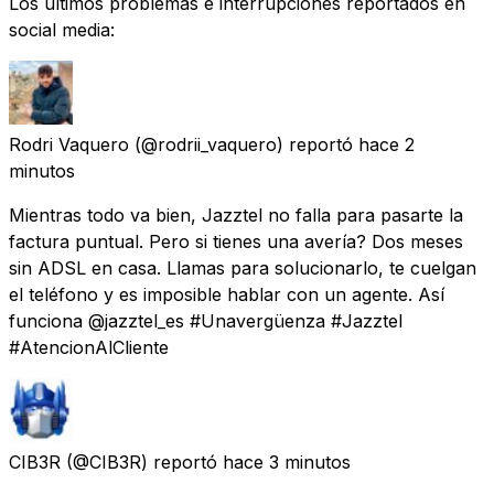
Los últimos problemas e interrupciones reportados en
social media:
Rodri Vaquero
(@rodrii_vaquero) reportó
hace 2
minutos
Mientras todo va bien, Jazztel no falla para pasarte la
factura puntual. Pero si tienes una avería? Dos meses
sin ADSL en casa. Llamas para solucionarlo, te cuelgan
el teléfono y es imposible hablar con un agente. Así
funciona @jazztel_es #Unavergüenza #Jazztel
#AtencionAlCliente
CIB3R
(@CIB3R) reportó
hace 3 minutos