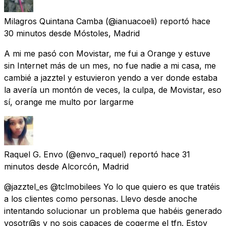
Milagros Quintana Camba
(@ianuacoeli) reportó
hace
30 minutos
desde
Móstoles, Madrid
A mi me pasó con Movistar, me fui a Orange y estuve
sin Internet más de un mes, no fue nadie a mi casa, me
cambié a jazztel y estuvieron yendo a ver donde estaba
la avería un montón de veces, la culpa, de Movistar, eso
sí, orange me multo por largarme
Raquel G. Envo
(@envo_raquel) reportó
hace 31
minutos
desde
Alcorcón, Madrid
@jazztel_es @tclmobilees Yo lo que quiero es que tratéis
a los clientes como personas. Llevo desde anoche
intentando solucionar un problema que habéis generado
vosotr@s y no sois capaces de cogerme el tfn. Estoy