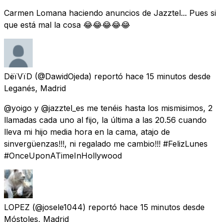
Carmen Lomana haciendo anuncios de Jazztel... Pues si
que está mal la cosa 😂😂😂😂😂
DëïVïD
(@DawidOjeda) reportó
hace 15 minutos
desde
Leganés, Madrid
@yoigo y @jazztel_es me tenéis hasta los mismisimos, 2
llamadas cada uno al fijo, la última a las 20.56 cuando
lleva mi hijo media hora en la cama, atajo de
sinvergüenzas!!!, ni regalado me cambio!!! #FelizLunes
#OnceUponATimeInHollywood
LOPEZ
(@josele1044) reportó
hace 15 minutos
desde
Móstoles, Madrid