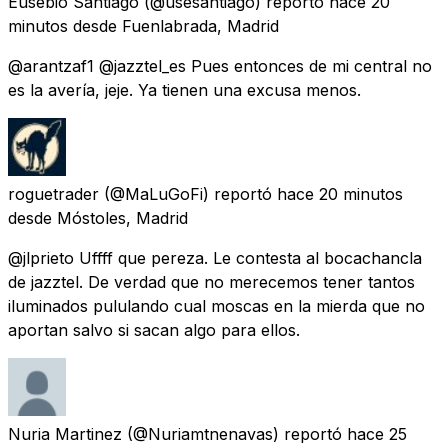
Eusebio Santiago
(@usesantiago) reportó
hace 20
minutos
desde
Fuenlabrada, Madrid
@arantzaf1 @jazztel_es Pues entonces de mi central no
es la avería, jeje. Ya tienen una excusa menos.
roguetrader
(@MaLuGoFi) reportó
hace 20 minutos
desde
Móstoles, Madrid
@jlprieto Uffff que pereza. Le contesta al bocachancla
de jazztel. De verdad que no merecemos tener tantos
iluminados pululando cual moscas en la mierda que no
aportan salvo si sacan algo para ellos.
Nuria Martinez
(@Nuriamtnenavas) reportó
hace 25