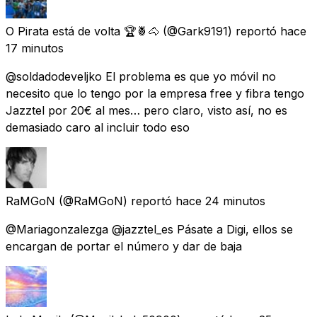
O Pirata está de volta 🏆🍍🐴
(@Gark9191) reportó
hace
17 minutos
@soldadodeveljko El problema es que yo móvil no
necesito que lo tengo por la empresa free y fibra tengo
Jazztel por 20€ al mes… pero claro, visto así, no es
demasiado caro al incluir todo eso
RaMGoN
(@RaMGoN) reportó
hace 24 minutos
@Mariagonzalezga @jazztel_es Pásate a Digi, ellos se
encargan de portar el número y dar de baja