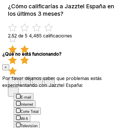
¿Cómo calificarías a Jazztel España en
los últimos 3 meses?
2.52 de 5
4,485 calificaciones
¿Qué no está funcionando?
×
Por favor déjanos saber que problemas estás
experimentando con Jazztel España:
E-mail
Internet
Corte Total
Wi-fi
Televisíon