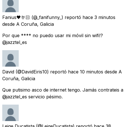
Fanius🖤🤘🏻
(@_fanifunny_) reportó
hace 3 minutos
desde
A Coruña, Galicia
Por que **** no puedo usar mi móvil sin wifi!?
@jazztel_es
David
(@DavidEiris10) reportó
hace 10 minutos
desde
A
Coruña, Galicia
Que putisimo asco de internet tengo. Jamás contrateis a
@jazztel_es servicio pésimo.
Leige Ducatista
(@LeigeDucatista) reportó
hace 38